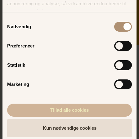
SKER I DAG
annoncering og analyse, så vi kan blive endnu bedre til
næste gang, du besøger os.
Samtykkevalg
Grupper og firmaer
Nødvendig
Er du og din gruppe på udkig efter en
Præferencer
hyggelig bar, hvor I kan nyde en lækker og
kold forfriskning, så er Sommerlyst en
Statistik
oplagt mulighed! Kontakt baren i dag og
hør om jeres muligheder som gruppe:
Marketing
Telefonnummer: +45
2625 5370
Vi ses på Bakken!
Tillad alle cookies
Kun nødvendige cookies