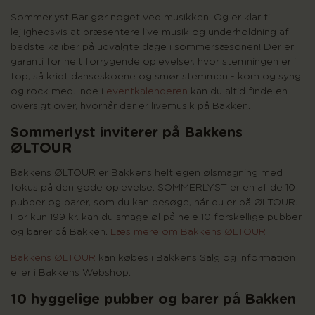
Sommerlyst Bar gør noget ved musikken! Og er klar til
lejlighedsvis at præsentere live musik og underholdning af
bedste kaliber på udvalgte dage i sommersæsonen! Der er
garanti for helt forrygende oplevelser, hvor stemningen er i
top, så kridt danseskoene og smør stemmen - kom og syng
og rock med. Inde i
eventkalenderen
kan du altid finde en
oversigt over, hvornår der er livemusik på Bakken.
Sommerlyst inviterer på Bakkens
ØLTOUR
Bakkens ØLTOUR er Bakkens helt egen ølsmagning med
fokus på den gode oplevelse. SOMMERLYST er en af de 10
pubber og barer, som du kan besøge, når du er på ØLTOUR.
For kun 199 kr. kan du smage øl på hele 10 forskellige pubber
og barer på Bakken.
Læs mere om Bakkens ØLTOUR
Bakkens ØLTOUR
kan købes i Bakkens Salg og Information
eller i Bakkens Webshop.
10 hyggelige pubber og barer på Bakken