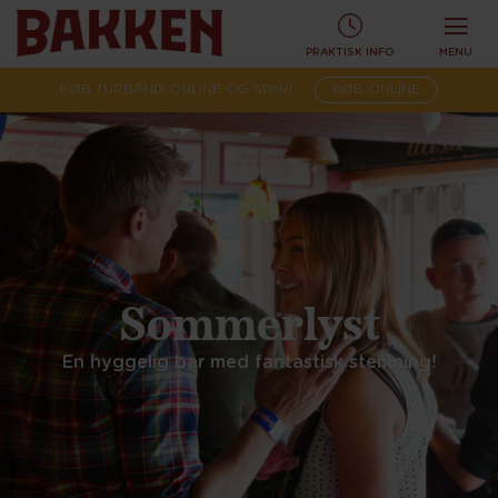
PRAKTISK INFO
MENU
KØB TURBÅND ONLINE OG SPAR!
KØB ONLINE
Sommerlyst
En hyggelig bar med fantastisk stemning!