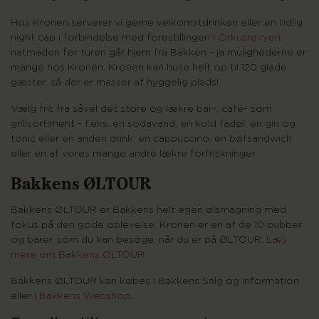
Hos Kronen
serverer vi gerne velkomstdrinken eller en tidlig
night cap i forbindelse med forestillingen i
Cirkusrevyen
,
natmaden før turen går hjem fra Bakken - ja mulighederne er
mange hos Kronen.
Kronen kan huse
helt op til 120 glade
gæster, så der er masser af hyggelig plads!
Vælg frit fra såvel det store og lækre bar-, café- som
grillsortiment - f.eks. en sodavand, en kold fadøl, en gin og
tonic eller en anden drink, en cappuccino, en bøfsandwich
eller en af vores mange andre lækre forfriskninger.
Bakkens ØLTOUR
Bakkens ØLTOUR er Bakkens helt egen ølsmagning med
fokus på den gode oplevelse. Kronen er en af de 10 pubber
og barer, som du kan besøge, når du er på ØLTOUR.
Læs
mere om Bakkens ØLTOUR
Bakkens ØLTOUR kan købes i Bakkens Salg og Information
eller i
Bakkens Webshop
.