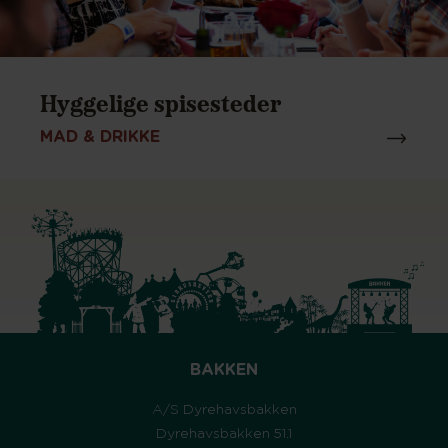
Hyggelige spisesteder
MAD & DRIKKE
BAKKEN
A/S Dyrehavsbakken
Dyrehavsbakken 51.1