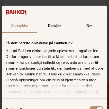
Samtykke
Detaljer
Om
Få den bedste oplevelse på Bakken.dk
Her på Bakken elsker vi gode oplevelser – også online.
Derfor bruger vi cookies til at få det hele til at køre som
smurt – fra personligt indhold og relevante annoncer til
smarte funktioner og statistik, der hjælper os med at gøre
Bakken.dk endnu bedre. Hvis du giver samtykke, deler
vi også oplysninger om din brug af hjemmesiden med
vores samarbejdspartnere inden for sociale medier,
SKER I DAG
annoncering og analyse, så vi kan blive endnu bedre til
Grupper
næste gang, du besøger os.
Samtykkevalg
Er du på udkig efter at holde et