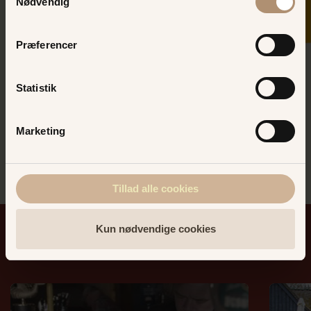
Nødvendig
arrangement, hvor der er garanti for god
og hyggelig stemning i hjertet af Bakken,
Præferencer
så kontakt Kronen i dag:
Telefonnummer: +45 39634630
Statistik
Vi ses på Bakken!
Marketing
Tillad alle cookies
Kun nødvendige cookies
Pubber
og
barer
på
Bakken