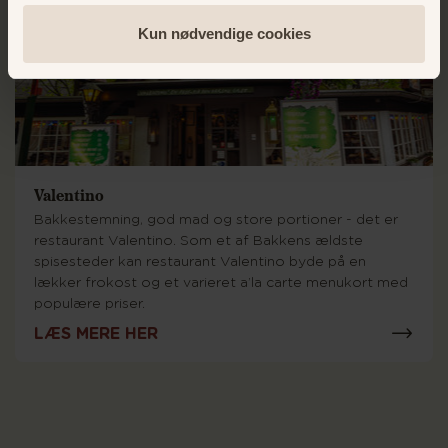
Kun nødvendige cookies
Valentino
Bakkestemning, god mad og store portioner - det er
restaurant Valentino. Som et af Bakkens ældste
spisesteder kan restaurant Valentino byde på en
lækker frokost og et varieret a’la carte menukort med
populære priser.
LÆS MERE HER