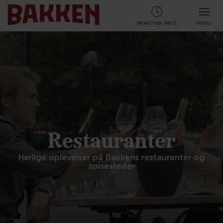
KØB TURBÅND ONLINE OG SPAR!
KØB ONLINE
PRAKTISK INFO
MENU
Restauranter
Herlige oplevelser på Bakkens restauranter og
spisesteder