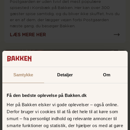
Postgaarden er uden tvivl det mest populære
spisested i Korsbæk på Bakken. Her kan over 300
gæster spise samtidig, og du bliver ikke skuffet, hvis du
er en af dem, der lægger vejen forbi Postgaarden
næste gang, du besøger Bakken.
LÆS MERE HER
Samtykke
Detaljer
Om
Få den bedste oplevelse på Bakken.dk
Her på Bakken elsker vi gode oplevelser – også online.
Derfor bruger vi cookies til at få det hele til at køre som
Røde Port
smurt – fra personligt indhold og relevante annoncer til
På Røde Port finder du et varieret og alsidigt
smarte funktioner og statistik, der hjælper os med at gøre
menukort, som byder på alt lige fra brunch, frokost og