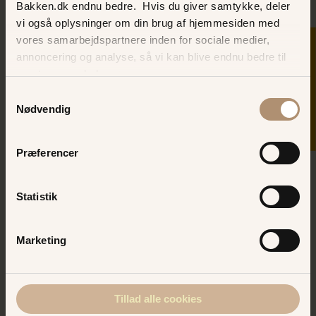
Bakken.dk endnu bedre. Hvis du giver samtykke, deler
aftenmenuer og al mad er selvfølgelig hjemmelavet.
vi også oplysninger om din brug af hjemmesiden med
LÆS MERE HER
vores samarbejdspartnere inden for sociale medier,
SKER I DAG
annoncering og analyse, så vi kan blive endnu bedre til
næste gang, du besøger os.
Samtykkevalg
Nødvendig
Præferencer
Statistik
Staldknægten
Skal I forkæle jer selv til en med lækker buffet, som
Marketing
indeholder alt hvad hjertet begærer. Staldknægtens
buffeter indeholder både kolde og varme retter samt
lækker salatbar.
LÆS MERE HER
Tillad alle cookies