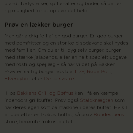
blandt forlystelser, spillehaller og boder, så der er
rig mulighed for at opleve det hele.
Prøv en lækker burger
Man går aldrig fejl af en god burger. En god burger
med pomfritter og en stor kold sodavand skal nydes
med familien. Om du er til byg selv burger, burger
med stærke jalapenos, eller en helt specielt udgave
med røsti og spejlæg – så har vi det på Bakken.
Prøv en saftig burger hos bla.
ILÆ
,
Røde Port
,
Elverdybet
eller
De to søstre
.
Hos
Bakkens Grill og Bøfhus
kan I få en kæmpe
indendørs grillbuffet. Prøv også
Staldknægten
som
har deres egen softice maskine i deres buffet. Hvis I
er ude efter en frokostbuffet, så prøv
Bondestuens
store, berømte frokostbuffet.