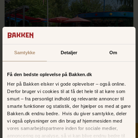
Samtykke
Detaljer
Om
Plænebaren
Den hyggelige bar ligger som en hyggelig lille oase
blandt vilde forlystelser og det pulserende Bakke-liv!
Få den bedste oplevelse på Bakken.dk
Ses vi?
Her på Bakken elsker vi gode oplevelser – også online.
LÆS MERE OM PLÆNEBAREN
Derfor bruger vi cookies til at få det hele til at køre som
smurt – fra personligt indhold og relevante annoncer til
smarte funktioner og statistik, der hjælper os med at gøre
Bakken.dk endnu bedre. Hvis du giver samtykke, deler
vi også oplysninger om din brug af hjemmesiden med
vores samarbejdspartnere inden for sociale medier,
annoncering og analyse, så vi kan blive endnu bedre til