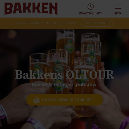
PRAKTISK INFO
MENU
KØB TURBÅND ONLINE OG SPAR!
KØB ONLINE
Bakkens ØLTOUR
Bakkens helt egen pubcrawl
KØB BAKKENS ØLTOUR HER!