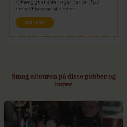
Afhængigt af antal tager det ca. 1½-2
timer at besøge alle barer.
KØB I DAG!
Smag
øltouren
på
disse
pubber
og
barer