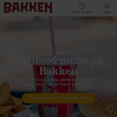
KØB TURBÅND ONLINE OG SPAR!
KØB ONLINE
PRAKTISK INFO
MENU
Fastfood menu på
Bakken
Køb din fastfood menu allerede hjemmefra og
vælg hvad du vil have på dagen!
KØB DIN FASTFOOD MENU HER