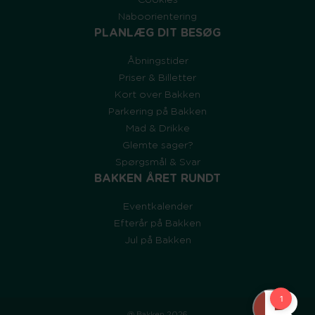
Naboorientering
PLANLÆG DIT BESØG
Åbningstider
Priser & Billetter
Kort over Bakken
Parkering på Bakken
Mad & Drikke
Glemte sager?
Spørgsmål & Svar
BAKKEN ÅRET RUNDT
Eventkalender
Efterår på Bakken
Jul på Bakken
@ Bakken 2026