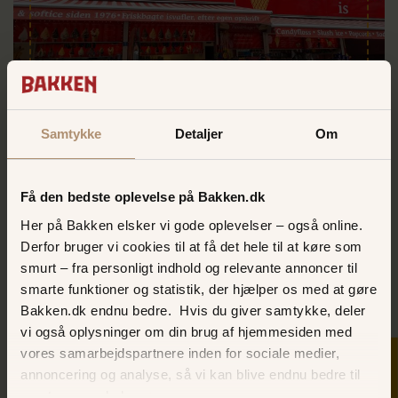
Ami
Samtykke
Detaljer
Om
Vælg enten focaccia eller
bagel med:
Få den bedste oplevelse på Bakken.dk
Skinke og ost
Her på Bakken elsker vi gode oplevelser – også online.
Tun
Derfor bruger vi cookies til at få det hele til at køre som
Vegetarisk
smurt – fra personligt indhold og relevante annoncer til
Kylling
smarte funktioner og statistik, der hjælper os med at gøre
Kalkun
Bakken.dk endnu bedre. Hvis du giver samtykke, deler
Røget laks
vi også oplysninger om din brug af hjemmesiden med
vores samarbejdspartnere inden for sociale medier,
Serveres med en ½ liter sodavand
annoncering og analyse, så vi kan blive endnu bedre til
næste gang, du besøger os.