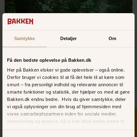
Samtykke
Detaljer
Om
Få den bedste oplevelse på Bakken.dk
Skovtur
Her på Bakken elsker vi gode oplevelser – også online.
Derfor bruger vi cookies til at få det hele til at køre som
Tag en pause i Dyrehaven, når forlystelsernes larm
bliver for meget
smurt – fra personligt indhold og relevante annoncer til
smarte funktioner og statistik, der hjælper os med at gøre
LÆS MERE HER
Bakken.dk endnu bedre. Hvis du giver samtykke, deler
vi også oplysninger om din brug af hjemmesiden med
vores samarbejdspartnere inden for sociale medier,
SKER I DAG
annoncering og analyse, så vi kan blive endnu bedre til
næste gang, du besøger os.