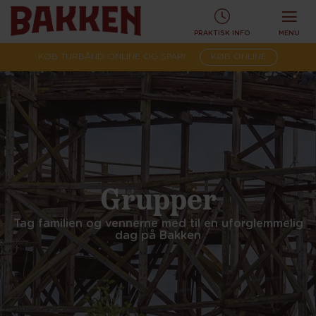
PRAKTISK INFO
MENU
KØB TURBÅND ONLINE OG SPAR!
KØB ONLINE
Grupper
Tag familien og vennerne med til en uforglemmelig
dag på Bakken