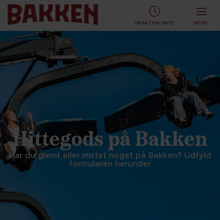
KØB TURBÅND ONLINE OG SPAR!
KØB ONLINE
PRAKTISK INFO
MENU
Hittegods på Bakken
Har du glemt eller mistet noget på Bakken? Udfyld
formularen herunder