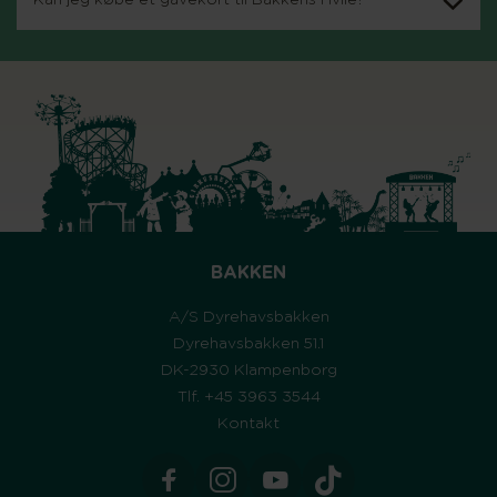
Kan jeg købe et gavekort til Bakkens Hvile?
BAKKEN
A/S Dyrehavsbakken
Dyrehavsbakken 51.1
DK-2930 Klampenborg
Tlf. +45 3963 3544
Kontakt