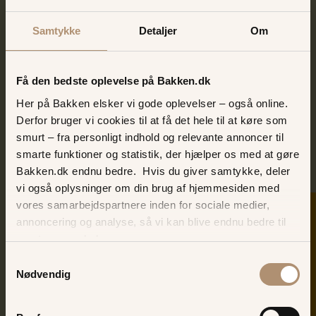
Samtykke
Detaljer
Om
Ann Farholt
Igen i år er den skønne Ann Farholt på scenen i
Få den bedste oplevelse på Bakken.dk
Bakkens Hvile - hun indtager med sin mørke stemme
Her på Bakken elsker vi gode oplevelser – også online.
og skønne jazz-rytmer scenen med en timing, humor
Derfor bruger vi cookies til at få det hele til at køre som
og musik, som du ikke finder noget andet sted.
smurt – fra personligt indhold og relevante annoncer til
smarte funktioner og statistik, der hjælper os med at gøre
Bakken.dk endnu bedre. Hvis du giver samtykke, deler
vi også oplysninger om din brug af hjemmesiden med
vores samarbejdspartnere inden for sociale medier,
SKER I DAG
annoncering og analyse, så vi kan blive endnu bedre til
næste gang, du besøger os.
Samtykkevalg
Nødvendig
Sus Mathiasen
Sus er skuespiller, koreograf, instruktør - og kan nu