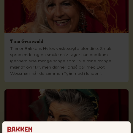
Tina Grunwald
Tina er Bakkens Hviles vaskeægte blondine. Smuk,
sprudlende og en smule naiv tager hun publikum
igennem sine mange sange som ”alle mine mange
mænd” og ”17”, men danner også par med Dot
Wessman, når de sammen ”går med i lunden”.