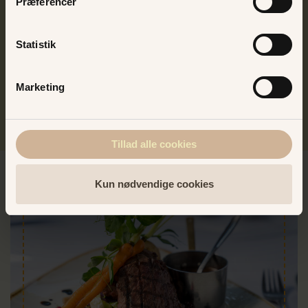
Præferencer
også skrive Bakkesangerinde på CV'et. Med sin skønne
stemme og flair for timing, bliver det ikke kedeligt, når
både nye og gamle bakkesange fortolkes. Og mon
Statistik
ikke det også bliver til en duet eller to med Ann
Farholt.
Marketing
Tillad alle cookies
Kun nødvendige cookies