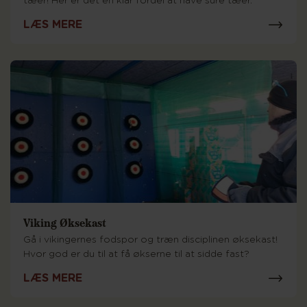
tæer! Her er det en klar fordel at have sure tæer.
LÆS MERE
Viking Øksekast
Gå i vikingernes fodspor og træn disciplinen øksekast!
Hvor god er du til at få økserne til at sidde fast?
LÆS MERE