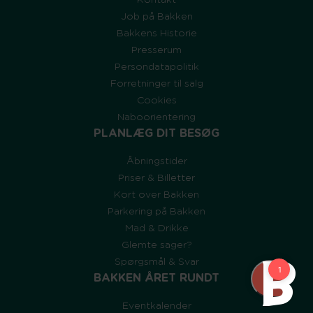
Job på Bakken
Bakkens Historie
Presserum
Persondatapolitik
Forretninger til salg
Cookies
Naboorientering
PLANLÆG DIT BESØG
Åbningstider
Priser & Billetter
Kort over Bakken
Parkering på Bakken
Mad & Drikke
Glemte sager?
Spørgsmål & Svar
BAKKEN ÅRET RUNDT
Eventkalender