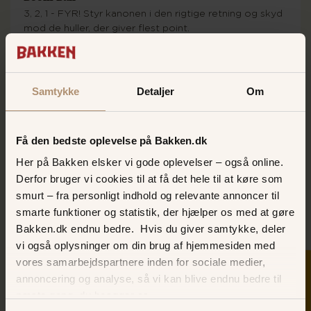
3, 2, 1 - FYR! Styr kanonen i den rigtige retning og skyd
mod de huller, der giver flest point.
PRØV BOOM BALL
Samtykke
Detaljer
Om
Få den bedste oplevelse på Bakken.dk
Her på Bakken elsker vi gode oplevelser – også online.
Derfor bruger vi cookies til at få det hele til at køre som
smurt – fra personligt indhold og relevante annoncer til
smarte funktioner og statistik, der hjælper os med at gøre
Bakken.dk endnu bedre. Hvis du giver samtykke, deler
vi også oplysninger om din brug af hjemmesiden med
Bueskydning
vores samarbejdspartnere inden for sociale medier,
SKER I DAG
Spænd buen helt ud og ram "Bulls Eye" med pilene for
annoncering og analyse, så vi kan blive endnu bedre til
at løbe med sejren over de andre!
næste gang, du besøger os.
KAN DU RAMME PLET?