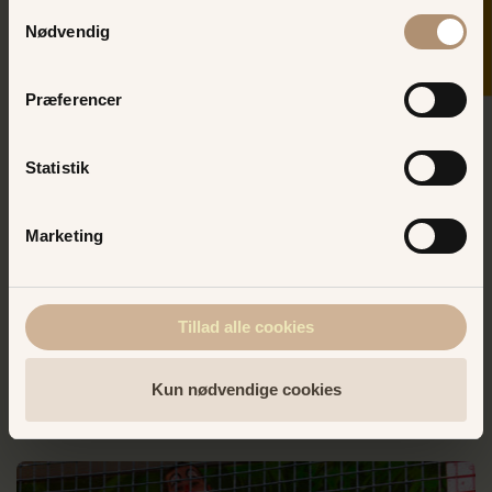
Samtykkevalg
Nødvendig
Præferencer
Statistik
Marketing
Delfinspillet
Tillad alle cookies
Delfinspilet er et ekstra sjovt spil, hvor både store og
små kan være med! Hvem fanger flest delfiner?
Kun nødvendige cookies
LÆS MERE