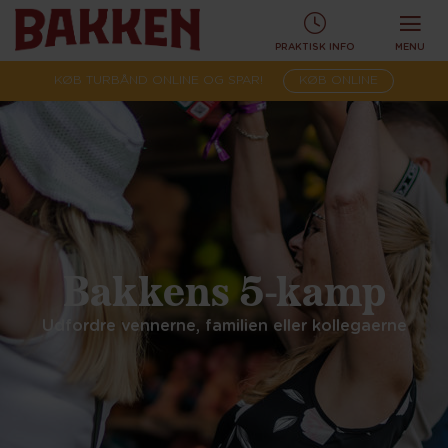
PRAKTISK INFO
MENU
KØB TURBÅND ONLINE OG SPAR!
KØB ONLINE
Bakkens 5-kamp
Udfordre vennerne, familien eller kollegaerne