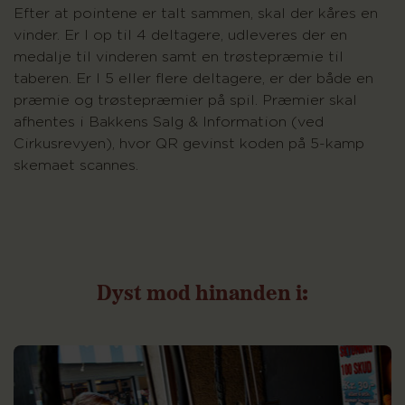
Efter at pointene er talt sammen, skal der kåres en
vinder. Er I op til 4 deltagere, udleveres der en
medalje til vinderen samt en trøstepræmie til
taberen. Er I 5 eller flere deltagere, er der både en
præmie og trøstepræmier på spil. Præmier skal
afhentes i Bakkens Salg & Information (ved
Cirkusrevyen), hvor QR gevinst koden på 5-kamp
skemaet scannes.
Dyst
mod
hinanden
i: