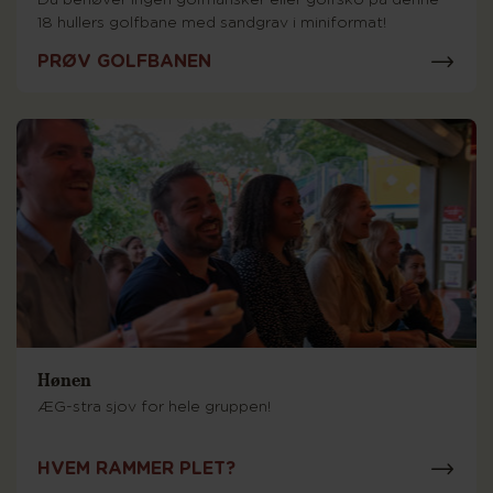
Du behøver ingen golfhansker eller golfsko på denne
18 hullers golfbane med sandgrav i miniformat!
PRØV GOLFBANEN
Hønen
ÆG-stra sjov for hele gruppen!
HVEM RAMMER PLET?