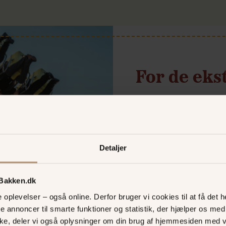
For de eks
Er du glad for fart, s
forlystelsespark efter 
kan du nemlig give den
over det sædvanlige. 
Detaljer
meters højde med en t
det gælder hastighed, 
rutsjebane
. Udfordr di
 Bakken.dk
i
SkyRollerens
spin el
oplevelser – også online. Derfor bruger vi cookies til at få det he
SuperNova
.
te annoncer til smarte funktioner og statistik, der hjælper os m
ke, deler vi også oplysninger om din brug af hjemmesiden med 
FOR DE FARTGLADE