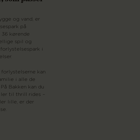
 hygge og vand, er
lsespark på
e 36 kørende
ellige spil og
forlystelsespark i
lser.
 forlystelserne kan
milie i alle de
. På Bakken kan du
r til thrill rides –
r lille, er der
lse.