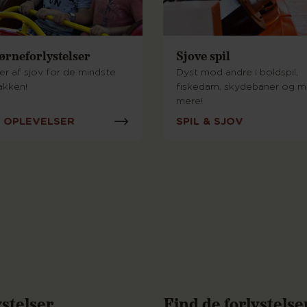
ørneforlystelser
Sjove spil
er af sjov for de mindste
Dyst mod andre i boldspil,
akken!
fiskedam, skydebaner og 
mere!
 OPLEVELSER
SPIL & SJOV
stelser
Find de forlystelse