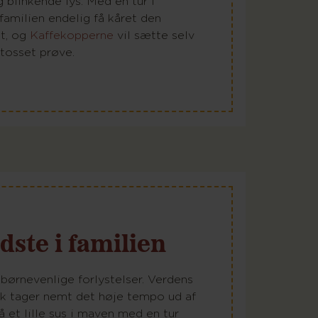
blinkende lys. Med en tur i
familien endelig få kåret den
st, og
Kaffekopperne
vil sætte selv
tosset prøve.
dste i familien
 børnevenlige forlystelser. Verdens
rk tager nemt det høje tempo ud af
å et lille sus i maven med en tur