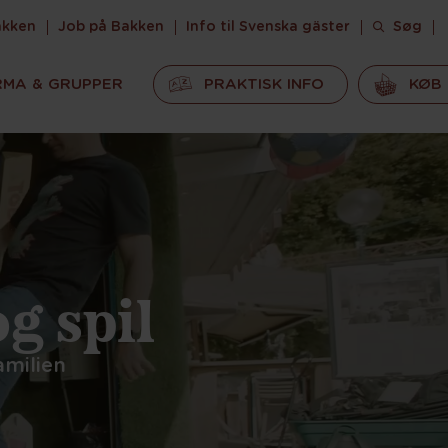
akken
Job på Bakken
Info til Svenska gäster
Søg
RMA & GRUPPER
PRAKTISK INFO
KØB 
g spil
amilien