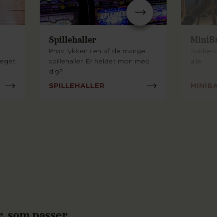
Spillehaller
MiniB
Prøv lykken i en af de mange
Bakkens
meget
spillehaller. Er heldet mon med
alle
dig?
SPILLEHALLER
MINIB
r, som passer