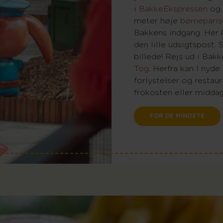
i
BakkeEkspressen
og 
meter høje
børneparis
Bakkens indgang. Her k
den lille udsigtspost.
billede! Rejs ud i Ba
Tog
. Herfra kan I nyd
forlystelser og restaur
frokosten eller middag
FOR DE MINDSTE