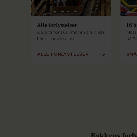
Alle forlystelser
16 b
Garanti for sus i maven og vind i
Mass
håret for alle aldre!
på B
ALLE FORLYSTELSER
SMÅ
Bakkens forly