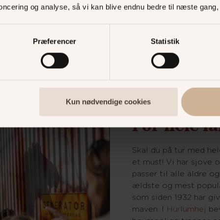
noncering og analyse, så vi kan blive endnu bedre til næste gang
Præferencer
Statistik
Kun nødvendige cookies
For hele f
Skal du på tur med hel
et must! Vi har sjove o
passer til alle aldre o
ældste og mest populæ
som siden 1932 har giv
maven. I
Hurlumhej
be