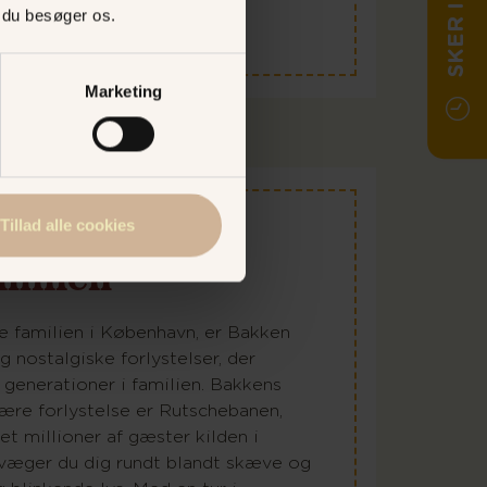
SKER I DAG
, du besøger os.
Marketing
Tillad alle cookies
amilien
e familien i København, er Bakken
g nostalgiske forlystelser, der
g generationer i familien. Bakkens
re forlystelse er Rutschebanen,
et millioner af gæster kilden i
væger du dig rundt blandt skæve og