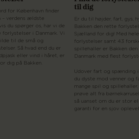
til dig
rd for København finder
 – verdens ældste
Er du til højder, fart, gys,
vis du spørger os, har vi de
Bakken den rette forlyste
 forlystelser i Danmark. Vi
Sjælland for dig! Med hel
vilde til de små og
forlystelser samt 43 forsk
telser. Så hvad end du er
spillehaller er Bakken den 
dpjask eller vind i håret, er
Danmark med flest forlyste
for dig på Bakken.
Udover fart og spænding i
du dyste mod venner og fa
mange spil og spillehaller
prøve alt fra børnekarruselle
så uanset om du er stor elle
garanti for en sjov opleve