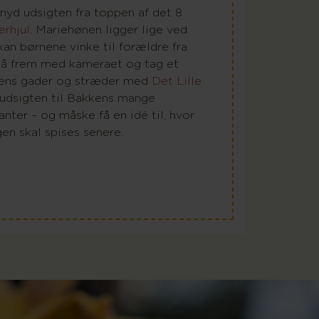
nyd udsigten fra toppen af det 8
erhjul
. Mariehønen ligger lige ved
an børnene vinke til forældre fra
 Så frem med kameraet og tag et
kkens gader og stræder med
Det Lille
e udsigten til Bakkens mange
anter – og måske få en idé til, hvor
en skal spises senere.