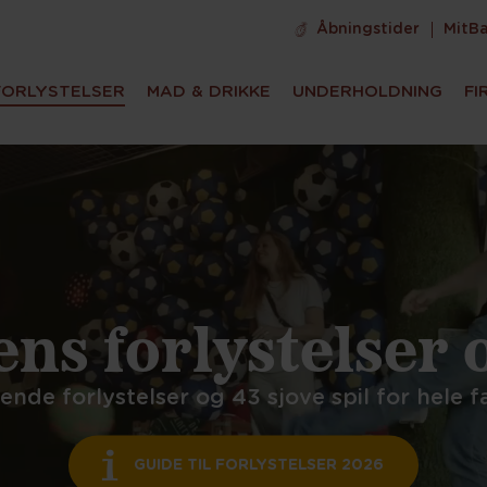
Åbningstider
MitB
FORLYSTELSER
MAD & DRIKKE
UNDERHOLDNING
FI
ns forlystelser o
ende forlystelser og 43 sjove spil for hele f
GUIDE TIL FORLYSTELSER 2026