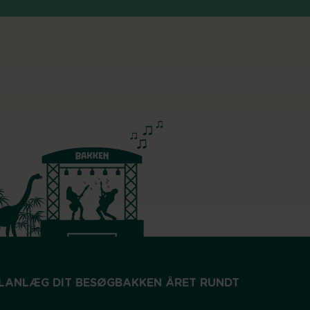
LANLÆG DIT BESØG
BAKKEN ÅRET RUNDT