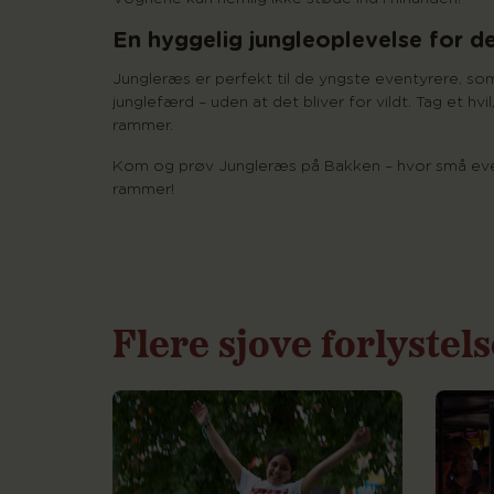
En hyggelig jungleoplevelse for d
Jungleræs er perfekt til de yngste eventyrere, s
junglefærd – uden at det bliver for vildt. Tag et 
rammer.
Kom og prøv Jungleræs på Bakken – hvor små event
rammer!
Flere sjove forlystel