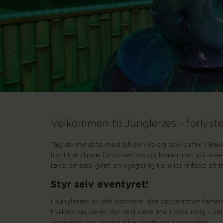
Velkommen til Jungleræs - forlyst
Tag de mindste med på en vild og sjov safari i Ba
lov til at slippe fantasien løs og køre rundt på al
løve, en sød giraf, en nysgerrig ko eller måske et t
Styr selv eventyret!
I Jungleræs er det børnene, der bestemmer farten 
hvilken vej deres dyr skal køre. Men bare rolig – se
Vognene kan nemlig ikke støde ind i hinanden!