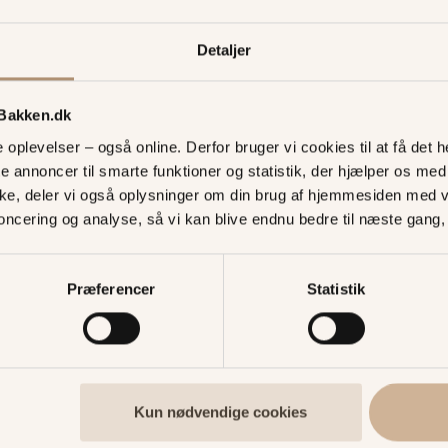
Detaljer
 Bakken.dk
oplevelser – også online. Derfor bruger vi cookies til at få det he
te annoncer til smarte funktioner og statistik, der hjælper os m
Turbånd ti
ke, deler vi også oplysninger om din brug af hjemmesiden med 
noncering og analyse, så vi kan blive endnu bedre til næste gang
Et MiniTurbånd er for 
elsker forlystelser. M
Præferencer
Statistik
mindste medlemmer adg
hele dagen. Køber du 
webshop, kan du spare o
vores medlemsklub. De
MitBakken.
Kun nødvendige cookies
KØB I WEBSHOP I DAG