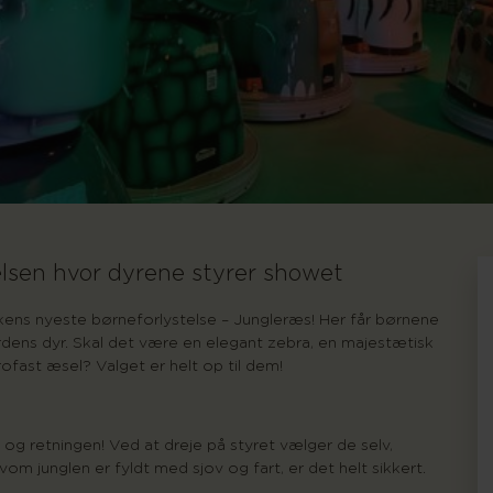
elsen hvor dyrene styrer showet
kkens nyeste børneforlystelse – Jungleræs! Her får børnene
verdens dyr. Skal det være en elegant zebra, en majestætisk
rofast æsel? Valget er helt op til dem!
og retningen! Ved at dreje på styret vælger de selv,
lvom junglen er fyldt med sjov og fart, er det helt sikkert.