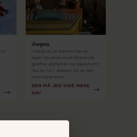
Jeepen
for
Vidste du at Bakken har sin
egen Savanne med tilhørende
giraffer, elefanter og næsehorn?
Tag en tur i Jeepen og se den
med egne øjne!
DEN MÅ JEG VIDE MERE
OM!