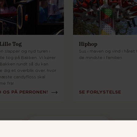
Lille Tog
Hiphop
n slapper og nyd turen i
Sus i maven og vind i håret 
ille tog på Bakken. Vi kører
de mindste i familien
 Bakken rundt så du kan
 dig et overblik over, hvor
næste candyfloss skal
e fra!
D OS PÅ PERRONEN!
SE FORLYSTELSE
SE ALLE FORLYSTELSER