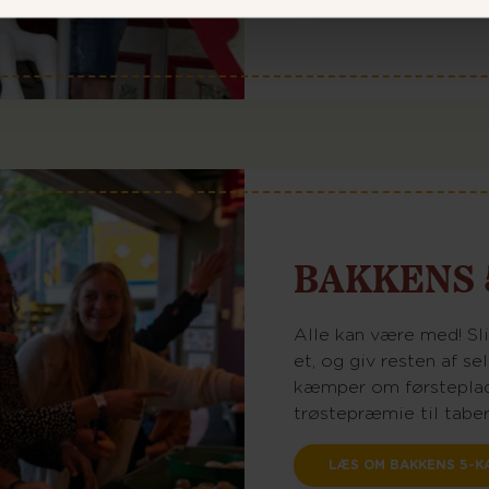
BAKKENS 
Alle kan være med! Slip
et, og giv resten af se
kæmper om førsteplads
trøstepræmie til tabere
LÆS OM BAKKENS 5-K