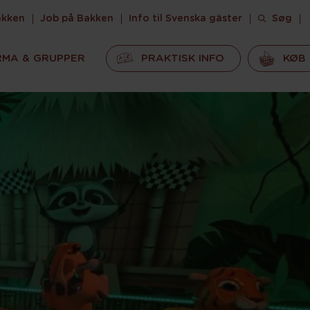
akken
Job på Bakken
Info til Svenska gäster
Søg
RMA & GRUPPER
PRAKTISK INFO
KØB 