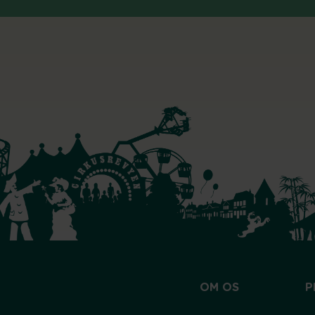
OM OS
P