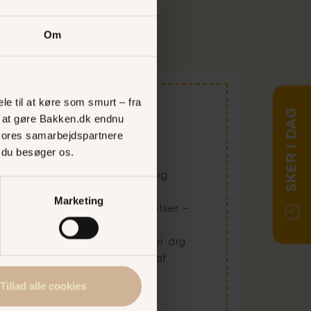
Om
le til at køre som smurt – fra
SKER I DAG
ed at gøre Bakken.dk endnu
l de mindste
vores samarbejdspartnere
, du besøger os.
de børn, der er under 115 cm og
ed et MiniTurbånd får Bakkens
Marketing
ang til de 16 børneforlystelser –
dit MiniTurbåndet i Bakkens
p til 50 kr., hvis du tilmelder dig
t er gratis at blive medlem af
Tillad alle cookies