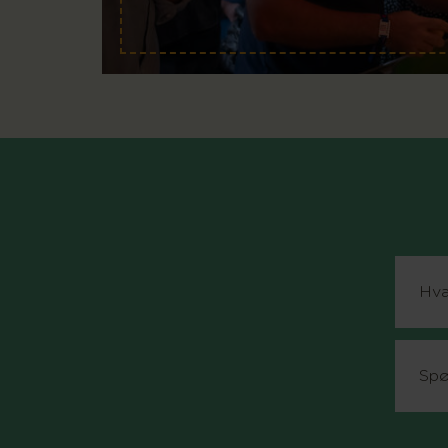
Hva
Spø