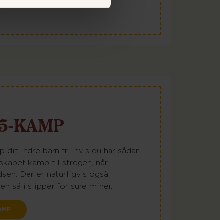
5-KAMP
 dit indre barn fri, hvis du har sådan
lskabet kamp til stregen, når I
en. Der er naturligvis også
n så i slipper for sure miner.
AMP