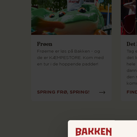
Frøen
Det 
Frøerne er løs på Bakken - og
Tag e
de er KÆMPESTORE. Kom med
det l
en tur i de hoppende padder!
hele
danne
den 
komm
SPRING FRØ, SPRING!
FIN