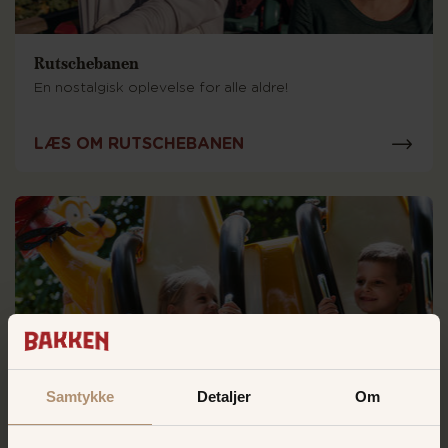
Rutschebanen
En nostalgisk oplevelse for alle aldre!
LÆS OM RUTSCHEBANEN
Samtykke
Detaljer
Om
Kænguru