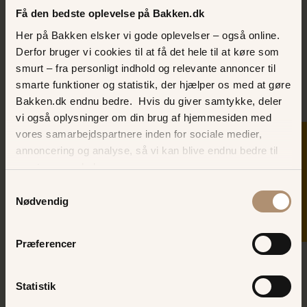
En forlystelse for de hoppeglade
Få den bedste oplevelse på Bakken.dk
Her på Bakken elsker vi gode oplevelser – også online.
KÆNGURU
Derfor bruger vi cookies til at få det hele til at køre som
smurt – fra personligt indhold og relevante annoncer til
smarte funktioner og statistik, der hjælper os med at gøre
Bakken.dk endnu bedre. Hvis du giver samtykke, deler
vi også oplysninger om din brug af hjemmesiden med
vores samarbejdspartnere inden for sociale medier,
SKER I DAG
annoncering og analyse, så vi kan blive endnu bedre til
næste gang, du besøger os.
Samtykkevalg
Nødvendig
Crazy Theatre
Præferencer
Op på hesten og hold din pistol klar!
Statistik
CRAZY THEATRE