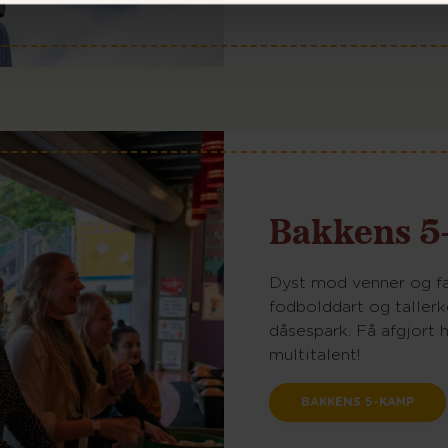
Bakkens 5
Dyst mod venner og fam
fodbolddart og taller
dåsespark. Få afgjort h
multitalent!
BAKKENS 5-KAMP