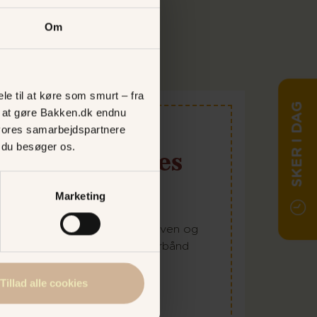
Om
le til at køre som smurt – fra
SKER I DAG
ed at gøre Bakken.dk endnu
vores samarbejdspartnere
, du besøger os.
d online i vores
 spar!
Marketing
ve! Forvent masser af sus i maven og
sjove forlystelser. Køb dit turbånd
Tillad alle cookies
T TURBÅND I DAG!