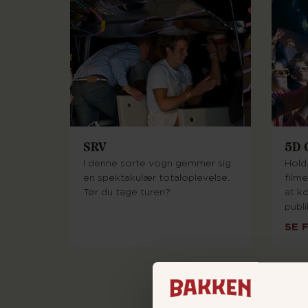
SRV
5D 
I denne sorte vogn gemmer sig
Hold 
en spektakulær totaloplevelse.
film
Tør du tage turen?
at k
publ
SE 