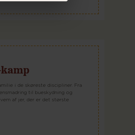
-kamp
ilie i de skøreste discipliner. Fra
kensmadring til bueskydning og
vem af jer, der er det største