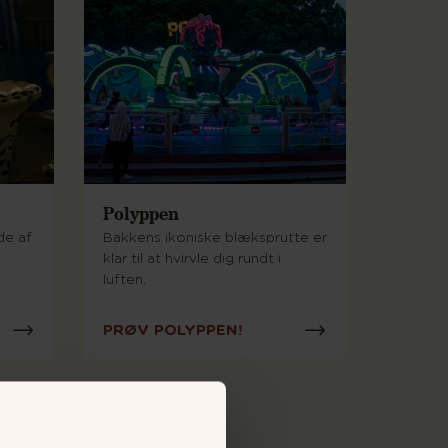
Polyppen
de af
Bakkens ikoniske blæksprutte er
klar til at hvirvle dig rundt i
luften.
PRØV POLYPPEN!