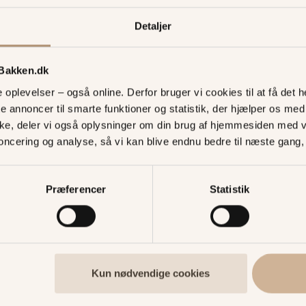
Detaljer
 Bakken.dk
oplevelser – også online. Derfor bruger vi cookies til at få det he
te annoncer til smarte funktioner og statistik, der hjælper os m
ke, deler vi også oplysninger om din brug af hjemmesiden med 
noncering og analyse, så vi kan blive endnu bedre til næste gang
Køb turbån
webshop og
Præferencer
Statistik
Fart på og højt at fly
vind i håret i Bakkens 
online og spar.
Kun nødvendige cookies
EKSTRA SJOV = KØB E