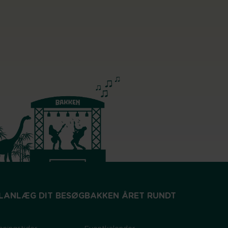
LANLÆG DIT BESØG
BAKKEN ÅRET RUNDT