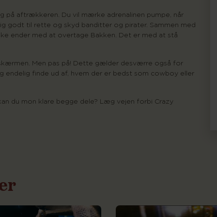
tig på aftrækkeren. Du vil mærke adrenalinen pumpe, når
g godt til rette og skyd banditter og pirater. Sammen med
kke ender med at overtage Bakken. Det er med at stå
t på skærmen. Men pas på! Dette gælder desværre også for
og endelig finde ud af, hvem der er bedst som cowboy eller
r kan du mon klare begge dele? Læg vejen forbi Crazy
ser