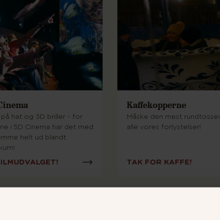
Cinema
Kaffekopperne
på hat og 3D briller - for
Måske den mest rundtosse
ene i 5D Cinema har det med
alle vores forlystelser!
omme helt ud blandt
ikum!
FILMUDVALGET!
TAK FOR KAFFE!
SE ALLE FORLYSTELSER