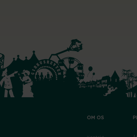
OM OS
P