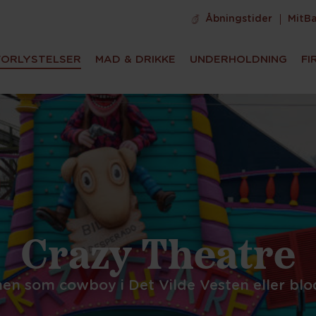
Åbningstider
MitB
FORLYSTELSER
MAD & DRIKKE
UNDERHOLDNING
FI
Crazy Theatre
n som cowboy i Det Vilde Vesten eller blodt