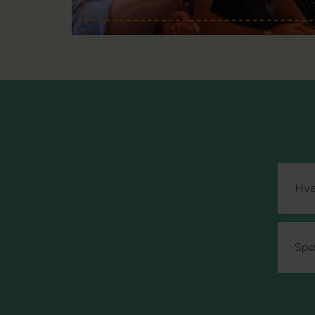
Hva
Spø