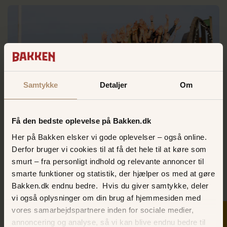
Samtykke
Detaljer
Om
Få den bedste oplevelse på Bakken.dk
Rutschebanen
Her på Bakken elsker vi gode oplevelser – også online.
En nostalgisk oplevelse for alle aldre!
Derfor bruger vi cookies til at få det hele til at køre som
smurt – fra personligt indhold og relevante annoncer til
LÆS OM RUTSCHEBANEN
smarte funktioner og statistik, der hjælper os med at gøre
Bakken.dk endnu bedre. Hvis du giver samtykke, deler
vi også oplysninger om din brug af hjemmesiden med
vores samarbejdspartnere inden for sociale medier,
annoncering og analyse, så vi kan blive endnu bedre til