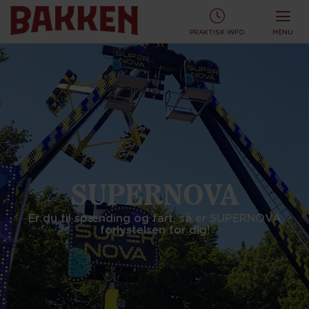
KØB TURBÅND ONLINE OG SPAR!
KØB ONLINE
PRAKTISK INFO
MENU
SUPERNOVA
Er du til spænding og fart, så er SUPERNOVA
forlystelsen for dig!