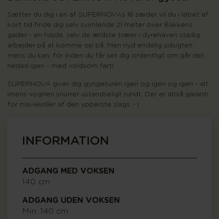
Sætter du dig i en af SUPERNOVAs 16 sæder vil du i løbet af
kort tid finde dig selv svimlende 21 meter over Bakkens
gader - en højde, selv de ældste træer i dyrehaven stadig
arbejder på at komme op på. Men nyd endelig udsigten
mens du kan, for inden du får set dig ordentligt om går det
nedad igen - med voldsom fart!
SUPERNOVA giver dig gyngeturen igen og igen og igen - alt
imens vognen snurrer ustandseligt rundt. Der er altså garanti
for mavekriller af den ypperste slags ;-)
INFORMATION
ADGANG MED VOKSEN
140 cm
ADGANG UDEN VOKSEN
Min. 140 cm