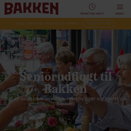
PRAKTISK INFO
MENU
KØB TURBÅND ONLINE OG SPAR!
KØB ONLINE
Seniorudflugt til
Bakken
Der er noget om snakken, man hygger sig bedst på
Bakken!