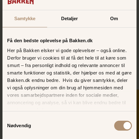
Samtykke
Detaljer
Om
Få den bedste oplevelse på Bakken.dk
Her på Bakken elsker vi gode oplevelser – også online.
Derfor bruger vi cookies til at få det hele til at køre som
smurt – fra personligt indhold og relevante annoncer til
smarte funktioner og statistik, der hjælper os med at gøre
Bakken.dk endnu bedre. Hvis du giver samtykke, deler
vi også oplysninger om din brug af hjemmesiden med
vores samarbejdspartnere inden for sociale medier,
SKER I DAG
Bakkens Hvile
annoncering og analyse, så vi kan blive endnu bedre til
næste gang, du besøger os.
Bakkesangerinderne er uløseligt
Samtykkevalg
forbundet med Dyrehavsbakken!
Gå ikke
Nødvendig
glip af en uforglemmelig aften i fantastisk
godt selskab med din gruppe. Der er