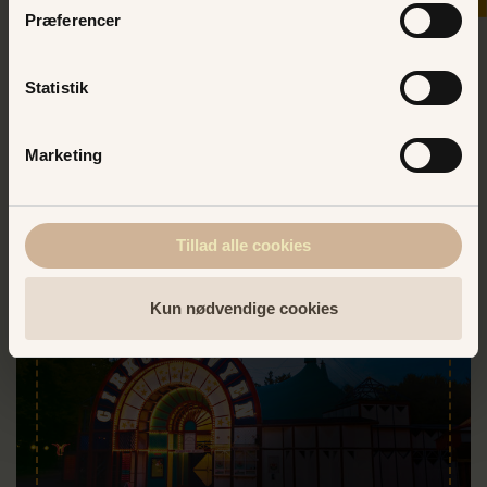
Præferencer
garanti for hyggelig stemning og sjove
grin! Vi glæder os til at se jer tilbage i
Bakkens Hvile.
Statistik
BESTIL BILLET I DAG
Marketing
Tillad alle cookies
Kun nødvendige cookies