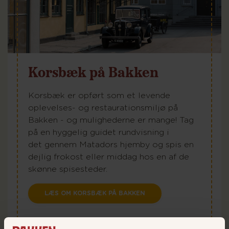
Korsbæk på Bakken
Korsbæk er opført som et levende
oplevelses- og restaurationsmiljø på
Bakken - og mulighederne er mange! Tag
på en hyggelig guidet rundvisning i
det gennem Matadors hjemby og spis en
dejlig frokost eller middag hos en af de
skønne spisesteder.
LÆS OM KORSBÆK PÅ BAKKEN