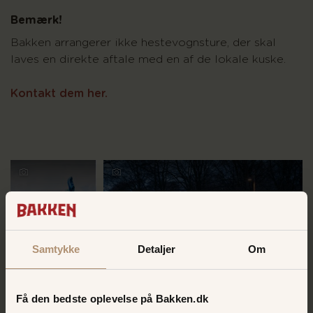
Bemærk!
Bakken arrangerer ikke hestevognsture, der skal
laves en direkte aftale med en af de lokale kuske.
Kontakt dem her.
Samtykke
Detaljer
Om
Få den bedste oplevelse på Bakken.dk