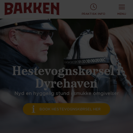
KØB TURBÅND ONLINE OG SPAR!
KØB ONLINE
PRAKTISK INFO
MENU
Hestevognskørsel i
Dyrehaven
Nyd en hyggelig stund i smukke omgivelser
BOOK HESTEVOGNSKØRSEL HER