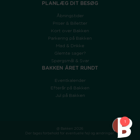
PLANLÆG DIT BESØG
Åbningstider
Priser & Billetter
Kort over Bakken
Parkering på Bakken
Mad & Drikke
Glemte sager?
Spørgsmål & Svar
BAKKEN ÅRET RUNDT
Eventkalender
Efterår på Bakken
Jul på Bakken
@ Bakken 2026
Der tages forbehold for eventuelle fejl og ændringer.