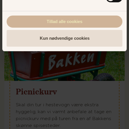
Tillad alle cookies
Kun nødvendige cookies
Picnickurv
Skal din tur i hestevogn være ekstra
hyggelig, kan vi varmt anbefale at tage en
picnickurv med på turen fra en af Bakkens
skønne spisesteder.