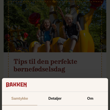
Tips til den perfekte
børnefødselsdag
Køb turbånd i god tid på
vores
webshop
Tjek Bakkens kalender for gratis
børneunderholdning, som passer lige
Samtykke
Detaljer
Om
til jeres børne fødselsdag
Book bord i god tid – hvis I vil spise