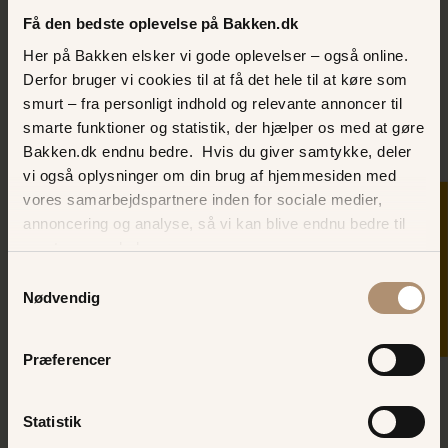
Få den bedste oplevelse på Bakken.dk
på en af
Bakkens restauranter
, er det
en god idé at booke bord på forhånd
Her på Bakken elsker vi gode oplevelser – også online.
Køb vores ”armbånd” i Informationen,
Derfor bruger vi cookies til at få det hele til at køre som
så alle børnene har dit
smurt – fra personligt indhold og relevante annoncer til
telefonnummer på sig
smarte funktioner og statistik, der hjælper os med at gøre
Bakken.dk endnu bedre. Hvis du giver samtykke, deler
vi også oplysninger om din brug af hjemmesiden med
vores samarbejdspartnere inden for sociale medier,
SKER I DAG
annoncering og analyse, så vi kan blive endnu bedre til
næste gang, du besøger os.
Samtykkevalg
Nødvendig
Præferencer
Børnenes Bakken - Danmarks
sjoveste forlystelsespark
Statistik