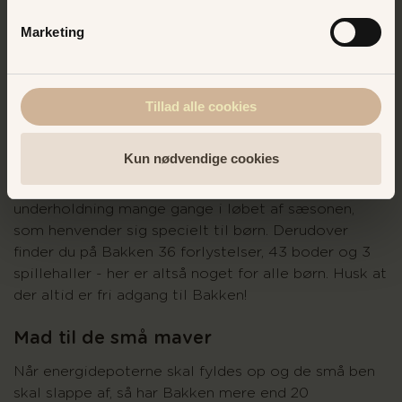
Bakken er verdens ældste forlystelsespark og har
underholdt børn i alle aldre i mange år. Bakken er et
Marketing
perfekt sted at holde en børnefødselsdag med
vores store udvalg i forlystelser, spil og spisesteder.
Tillad alle cookies
Giv dit barn en uforglemmelig
fødselsdag
Kun nødvendige cookies
Der er altid masser af aktiviteter til
børnefødselsdagen på Bakken. Der er gratis
underholdning mange gange i løbet af sæsonen,
som henvender sig specielt til børn. Derudover
finder du på Bakken 36 forlystelser, 43 boder og 3
spillehaller - her er altså noget for alle børn. Husk at
der altid er fri adgang til Bakken!
Mad til de små maver
Når energidepoterne skal fyldes op og de små ben
skal slappe af, så har Bakken mere end 20