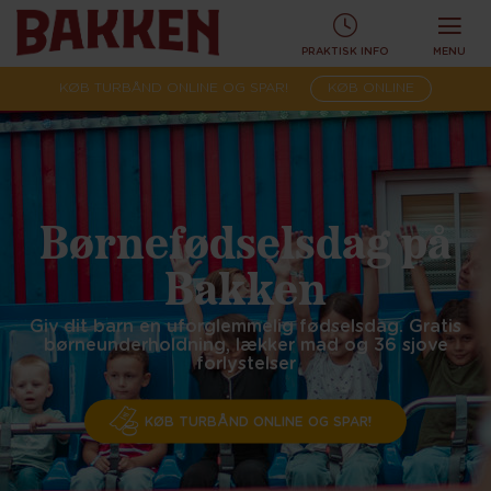
PRAKTISK INFO
MENU
KØB TURBÅND ONLINE OG SPAR!
KØB ONLINE
Børnefødselsdag på
Bakken
Giv dit barn en uforglemmelig fødselsdag. Gratis
børneunderholdning, lækker mad og 36 sjove
forlystelser
KØB TURBÅND ONLINE OG SPAR!