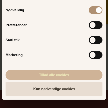
Grupper
Samtykkevalg
Nødvendig
Er du på udkig efter at afholde et
arrangement på en hyggelig bar, er
Plænebaren et oplagt sted. Kontakt
Præferencer
Plænebaren i dag og hør om jeres
muligheder:
Statistik
Telefonnummer: +45
2281 2404
Marketing
Vi ses på Plænebaren på Bakken!
Tillad alle cookies
Kun nødvendige cookies
Pubber
og
barer
på
Bakken