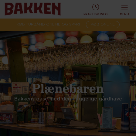
PRAKTISK INFO
MENU
KØB TURBÅND ONLINE OG SPAR!
KØB ONLINE
Plænebaren
Bakkens oase med den hyggelige gårdhave