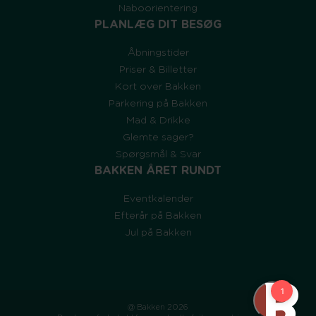
Naboorientering
PLANLÆG DIT BESØG
Åbningstider
Priser & Billetter
Kort over Bakken
Parkering på Bakken
Mad & Drikke
Glemte sager?
Spørgsmål & Svar
BAKKEN ÅRET RUNDT
Eventkalender
Efterår på Bakken
Jul på Bakken
@ Bakken 2026