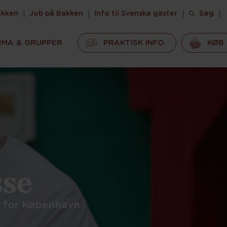
akken
Job på Bakken
Info til Svenska gäster
Søg
RMA & GRUPPER
PRAKTISK INFO
KØB 
sse
d for København