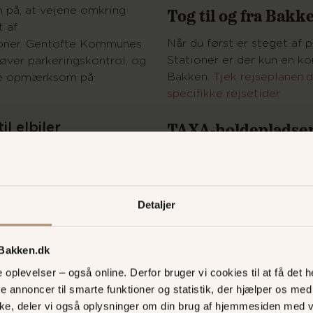
Tog til og fra Bakk
på, at vejene omkring
 af
Når du først er steget af
tioner. Gentofte Kommunes
Stationer er der kun en kor
øver parkeringskontrol, og
Bakken.
Tjek rejseplanen.d
ære opmærksom på
specifikke rejsetider
TAXA-holdepladse
l elbiler
destandere til elbiler på
Kommer du med TAXA til 
plads. Du finder dem på
vælge at blive sat af 2 for
steder. Holdepladsen ved
Detaljer
parkeringsplads, ligger kun
Bakkens hovedindgang og 
hurtigste vej til parken. 
 Bakken.dk
holdeplads ligger ved Kla
oplevelser – også online. Derfor bruger vi cookies til at få det he
Herfra tager det blot 12 mi
te annoncer til smarte funktioner og statistik, der hjælper os m
stationen, gennem skoven 
ke, deler vi også oplysninger om din brug af hjemmesiden med 