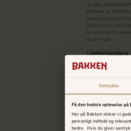
Vi gør opmærksom 
Bakken er omfattet
parkeringsrestrik
parkeringskorps ud
du skal derfor v
skiltningen.
Ladestandere ti
Der er 12 clever-la
Bakkens parkerings
række 3.
Samtykke
Få den bedste oplevelse på
Her på Bakken elsker vi gode 
personligt indhold og relevan
bedre. Hvis du giver samtyk