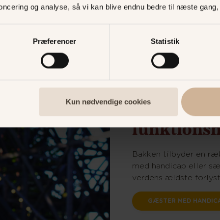
noncering og analyse, så vi kan blive endnu bedre til næste gang
Præferencer
Statistik
Gæster m
Kun nødvendige cookies
funktionsn
Bakken tilbyder en ræ
med handicap eller sæ
verdens ældste forlyst
GÆSTER MED HANDIC