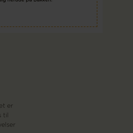
et er
til
velser