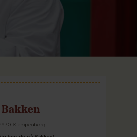
il Bakken
-2930 Klampenborg
e dig herude på Bakken!