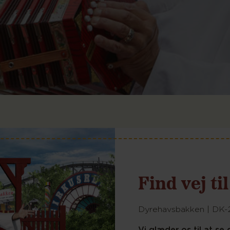
Find vej t
Dyrehavsbakken | DK
Vi glæder os til at s