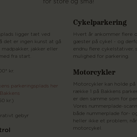
for store og små!
Cykelparkering
plads ligger tæt ved
Hvert år ankommer flere o
å det er ingen kunst at gå
gæster på cykel - og derfo
is madpakker, jakker eller
endnu flere cykelstativer, s
med fra start.
mulighed for parkering.
Motorcykler
00* kr.
Motorcykler kan holde på 
ens parkeringsplads her
række 1 på Bakkens parker
 Bakkens
er den samme som for pers
0 kr.)
Vores nummerplade-scann
både nummerplade for- og
trativt gebyr
heller ikke et problem, n
motorcykel.
trol