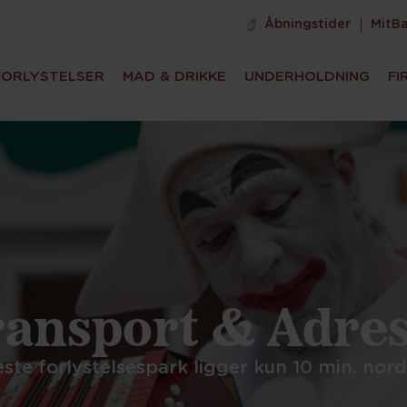
Åbningstider
MitB
FORLYSTELSER
MAD & DRIKKE
UNDERHOLDNING
FI
ansport & Adre
ste forlystelsespark ligger kun 10 min. nor