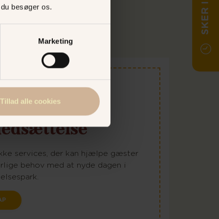
SKER I DAG
, du besøger os.
Marketing
ed
Tillad alle cookies
edsættelse
kke services, der kan hjælpe gæster
rlige behov med at nyde dagen i
elsespark.
AP