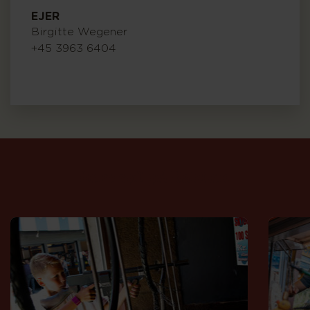
EJER
Birgitte Wegener
+45 3963 6404
flere
spil
på
Bakken