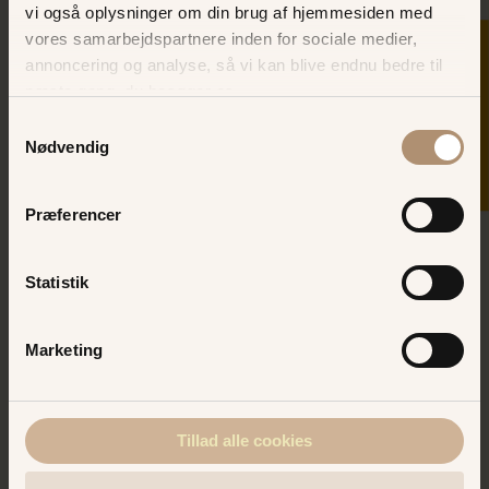
vi også oplysninger om din brug af hjemmesiden med
vores samarbejdspartnere inden for sociale medier,
SKER I DAG
annoncering og analyse, så vi kan blive endnu bedre til
næste gang, du besøger os.
Samtykkevalg
Nødvendig
Præferencer
Køb turbånd online - spar
op til 50 kr.
Statistik
Slå dig løs i alle de sjove forlystelser rundt på
Bakken med et turbånd!
Marketing
BAKKENS WEBSHOP
Tillad alle cookies