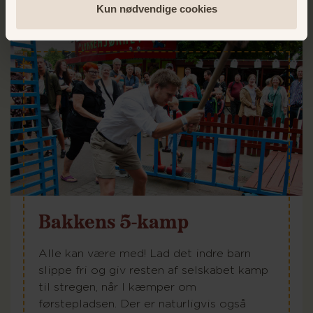
Kun nødvendige cookies
Bakkens 5-kamp
Alle kan være med! Lad det indre barn
slippe fri og giv resten af selskabet kamp
til stregen, når I kæmper om
førstepladsen. Der er naturligvis også