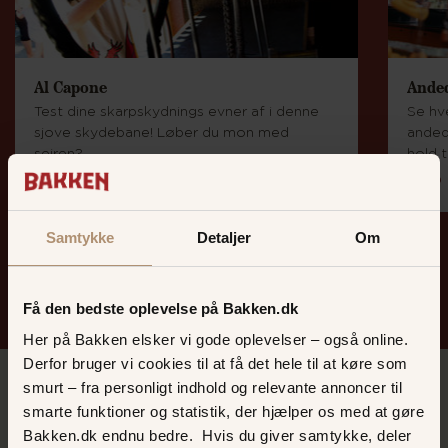
Al Capone
Ande
Test dine skarpskydnings evner af i denne
Se hv
sjove skydebane! Løber du mon med
anded
sejren?
hold 
PLETSKUD
RAP
Samtykke
Detaljer
Om
Spil og sjov på Bakken
Få den bedste oplevelse på Bakken.dk
Her på Bakken elsker vi gode oplevelser – også online.
Derfor bruger vi cookies til at få det hele til at køre som
smurt – fra personligt indhold og relevante annoncer til
smarte funktioner og statistik, der hjælper os med at gøre
Bakken.dk endnu bedre. Hvis du giver samtykke, deler