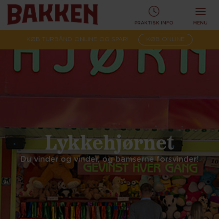
PRAKTISK INFO
MENU
KØB TURBÅND ONLINE OG SPAR!
KØB ONLINE
Lykkehjørnet
Du vinder og vinder, og bamserne forsvinder!