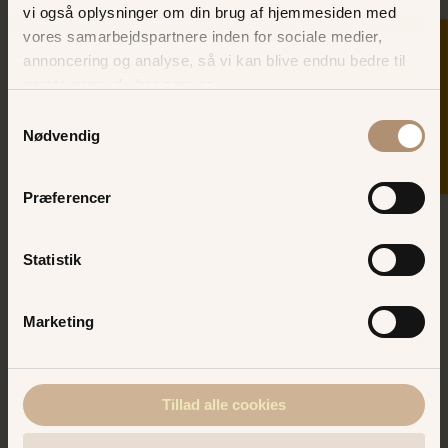
vi også oplysninger om din brug af hjemmesiden med
vores samarbejdspartnere inden for sociale medier,
SKER I DAG
annoncering og analyse, så vi kan blive endnu bedre til
næste gang, du besøger os.
Samtykkevalg
Nødvendig
Køb turbånd online - spar
Præferencer
op til 50 kr.
Statistik
Et turbånd giver dig adgang til alle sjove
forlystelser i verdens ældste forlystelsespark.
Din garanti for vind i håret!
Marketing
BAKKENS WEBSHOP
Tillad alle cookies