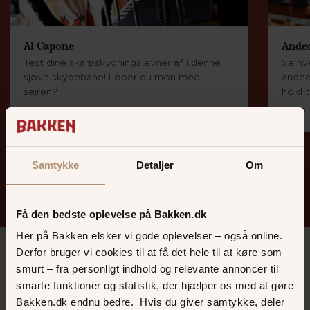
Al Capone
Ande
Test dine skarpskydnings evner af i denne
Se hv
sjove skydebane! Løber du mon med
anded
sejren?
hold 
PLETSKUD
RAP
Spil og sjov på Bakken
Samtykke
Detaljer
Om
Få den bedste oplevelse på Bakken.dk
Her på Bakken elsker vi gode oplevelser – også online.
Derfor bruger vi cookies til at få det hele til at køre som
smurt – fra personligt indhold og relevante annoncer til
smarte funktioner og statistik, der hjælper os med at gøre
Bakken.dk endnu bedre. Hvis du giver samtykke, deler