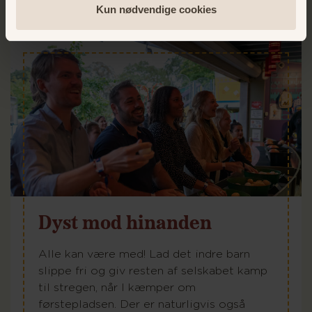
Kun nødvendige cookies
Dyst mod hinanden
Alle kan være med! Lad det indre barn
slippe fri og giv resten af selskabet kamp
til stregen, når I kæmper om
førstepladsen. Der er naturligvis også