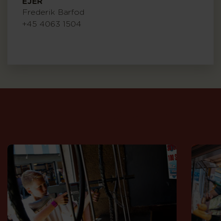
EJER
Frederik Barfod
+45 4063 1504
Andre
spil
på
Bakken