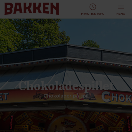
KØB TURBÅND ONLINE OG SPAR!
KØB ONLINE
PRAKTISK INFO
MENU
Chokoladespillet
Chokolader på spil