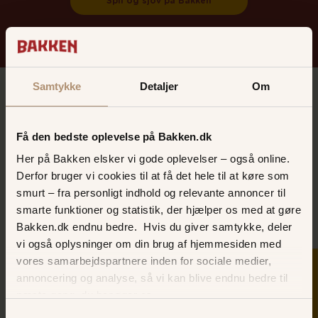
Spil og sjov på Bakken
Samtykke
Detaljer
Om
Få den bedste oplevelse på Bakken.dk
Her på Bakken elsker vi gode oplevelser – også online.
Derfor bruger vi cookies til at få det hele til at køre som
smurt – fra personligt indhold og relevante annoncer til
smarte funktioner og statistik, der hjælper os med at gøre
Bakken.dk endnu bedre. Hvis du giver samtykke, deler
vi også oplysninger om din brug af hjemmesiden med
vores samarbejdspartnere inden for sociale medier,
SKER I DAG
annoncering og analyse, så vi kan blive endnu bedre til
Køb turbånd online - spar
næste gang, du besøger os.
Samtykkevalg