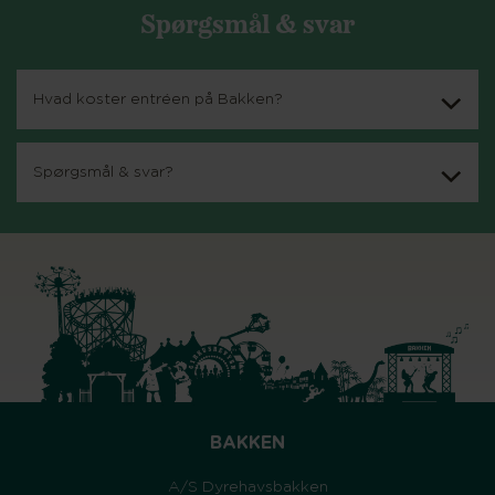
Spørgsmål & svar
Hvad koster entréen på Bakken?
Spørgsmål & svar?
BAKKEN
A/S Dyrehavsbakken