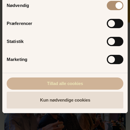
op til 50 kr.
Nødvendig
Køb dit turbånd online og spar! Garanti for
gode grin og sjove øjeblikke i alle forlystelser
Præferencer
på Bakken.
BAKKENS WEBSHOP
Statistik
Marketing
Tillad alle cookies
Kun nødvendige cookies