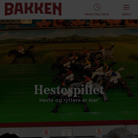
KØB TURBÅND ONLINE OG SPAR!
KØB ONLINE
PRAKTISK INFO
MENU
Hestespillet
Heste og ryttere er klar!