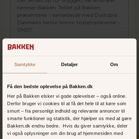
Der skrues op for uhyggen, når efteråret
rammer Bakken. Teltet på Bakken
præsenterer i samarbejde med Dystopia
Danmarks første horror-teateroplevelse –
ONDT.
En intens oplevelse, hvor grænsen mellem
scene og publikum langsomt forsvinder,
og hvor det, der begynder på scenen, ikke
Samtykke
Detaljer
Om
nødvendigvis bliver dér.
LÆS MERE
Få den bedste oplevelse på Bakken.dk
Her på Bakken elsker vi gode oplevelser – også online.
Derfor bruger vi cookies til at få det hele til at køre som
smurt – fra personligt indhold og relevante annoncer til
smarte funktioner og statistik, der hjælper os med at gøre
Bakken.dk endnu bedre. Hvis du giver samtykke, deler
vi også oplysninger om din brug af hjemmesiden med