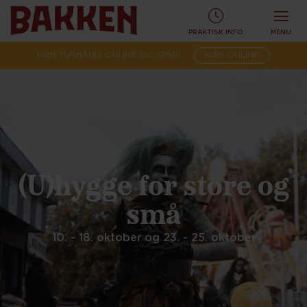
PRAKTISK INFO
MENU
KØB TURBÅND ONLINE OG SPAR!
KØB ONLINE
(U)hygge for store og
små
10. - 18. oktober og 23. - 25. oktober