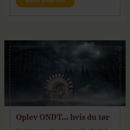
BAKKEN AFTER DARK
Oplev ONDT... hvis du tør