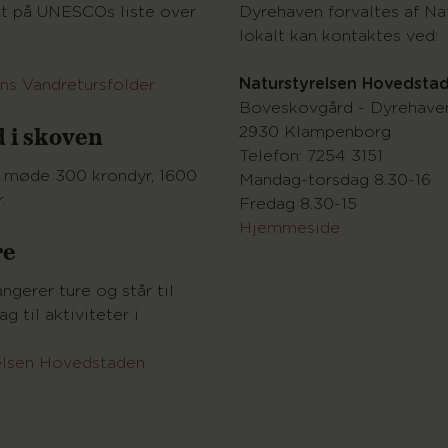
Dyrehaven forvaltes af Nat
et på UNESCOs liste over
lokalt kan kontaktes ved:
Naturstyrelsen Hovedsta
ns Vandretursfolder
Boveskovgård - Dyrehave
 i skoven
2930 Klampenborg
Telefon: 7254 3151
u møde 300 krondyr, 1600
Mandag-torsdag 8.30-16
.
Fredag 8.30-15
Hjemmeside
re
ngerer ture og står til
g til aktiviteter i
elsen Hovedstaden