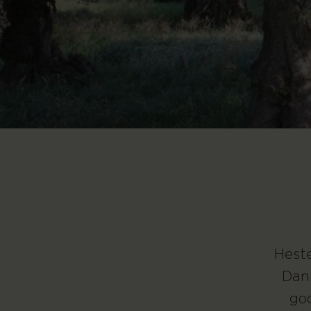
Heste
Danm
god