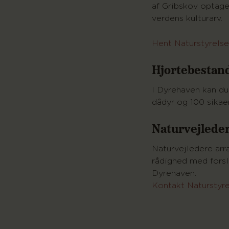
af Gribskov optag
verdens kulturarv.
Hent Naturstyrelse
Hjortebestand
I Dyrehaven kan d
dådyr og 100 sikaer
Naturvejlede
Naturvejledere arra
rådighed med forsla
Dyrehaven.
Kontakt Naturstyr