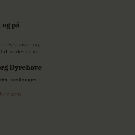
 og på
 i Dyrehaven og
ltid
holdes i snor.
org Dyrehave
ot der medbringes
tyrelsens