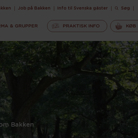
akken
Job på Bakken
Info til Svenska gäster
Søg
RMA & GRUPPER
PRAKTISK INFO
KØB 
t om Bakken