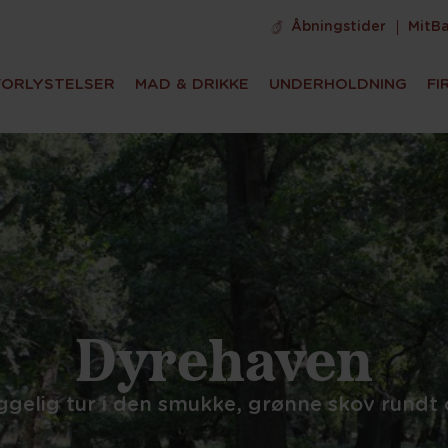
Åbningstider
MitB
FORLYSTELSER
MAD & DRIKKE
UNDERHOLDNING
FI
Dyrehaven
gelig tur i den smukke, grønne skov rund