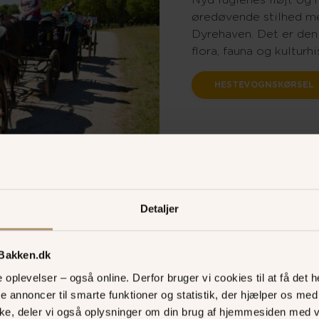
øredøvende stilhed m
Dyrehaven. Det er de
flora, fauna og kulturhi
HESTEVOGNSKØRSEL
Detaljer
 Bakken.dk
Eremitages
oplevelser – også online. Derfor bruger vi cookies til at få det he
te annoncer til smarte funktioner og statistik, der hjælper os m
Christian 6. jagtslot i
ke, deler vi også oplysninger om din brug af hjemmesiden med 