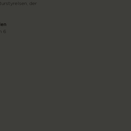
urstyrelsen, der
den
n 6