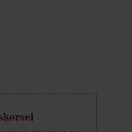
skørsel
hestens sagte skridtgang i naturens