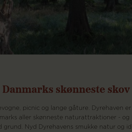
Danmarks skønneste skov
vogne, picnic og lange gåture. Dyrehaven er
arks aller skønneste naturattraktioner - o
 grund. Nyd Dyrehavens smukke natur og idy