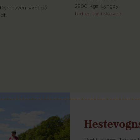
2800 Kgs. Lyngby
 i Dyrehaven samt på
Rid en tur i skoven
dt.
Hestevogn
Nyd fuglenes fløjt og 