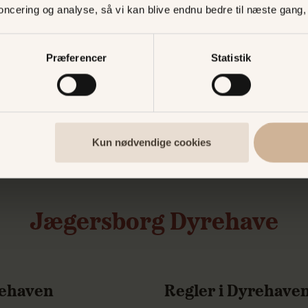
fik navn efter et elev
noncering og analyse, så vi kan blive endnu bedre til næste gang
rundvisninger på slot
Præferencer
Statistik
Kun nødvendige cookies
Jægersborg Dyrehave
rehaven
Regler i Dyrehave