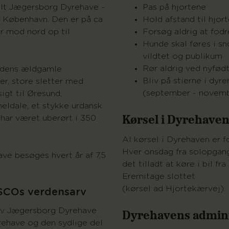
elt Jægersborg Dyrehave -
Pas på hjortene
r København. Den er på ca.
Hold afstand til hjor
er mod nord op til
Forsøg aldrig at fodr
Hunde skal føres i sno
vildtet og publikum
Rør aldrig ved nyfød
 dens ældgamle
Bliv på stierne i dyre
er, store sletter med
(september - novemb
igt til Øresund,
neldale, et stykke urdansk
Kørsel i Dyrehave
t har været uberørt i 350
Al kørsel i Dyrehaven er f
Hver onsdag fra solopgang
e besøges hvert år af 7,5
det tilladt at køre i bil fr
Eremitage slottet
(kørsel ad Hjortekærvej).
SCOs verdensarv
Dyrehavens admini
lev Jægersborg Dyrehave
ehave og den sydlige del