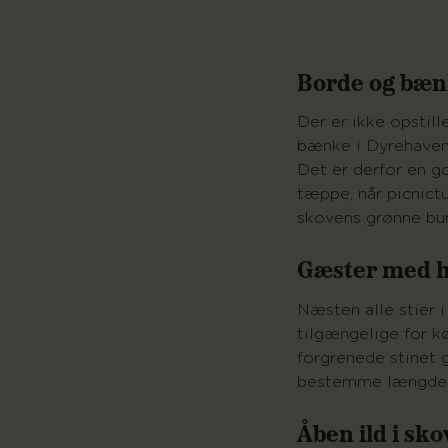
Borde og bæn
Der er ikke opstill
bænke i Dyrehaven
Det er derfor en g
tæppe, når picnict
skovens grønne bu
Gæster med 
Næsten alle stier 
tilgængelige for k
forgrenede stinet g
bestemme længden 
Åben ild i sk