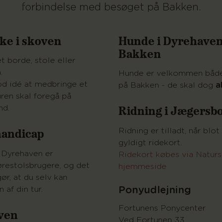
forbindelse med besøget på Bakken.
ke i skoven
Hunde i Dyrehaven
Bakken
et borde, stole eller
.
Hunde er velkommen både
od idé at medbringe et
på Bakken - de skal dog
a
uren skal foregå på
Ridning i Jægersb
nd.
handicap
Ridning er tilladt, når bl
gyldigt ridekort.
i Dyrehaven er
Ridekort købes via Naturs
ørestolsbrugere, og det
hjemmeside
ør, at du selv kan
af din tur.
Ponyudlejning
Fortunens Ponycenter
oven
Ved Fortunen 33