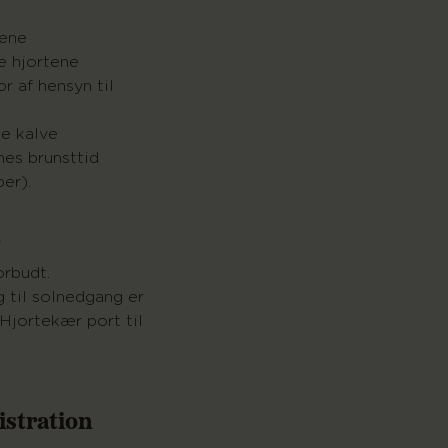
tene
e hjortene
r af hensyn til
te kalve
nes brunsttid
er).
n
orbudt.
 til solnedgang er
a Hjortekær port til
stration