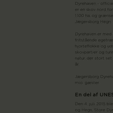
Dyrehaven - offici
er en skov nord fo
1.100 ha. og græns
Jægersborg Hegn.
Dyrehaven er med
fritstående egetræ
hjorteflokke og uds
skovpartier og tun
natur, der stort se
år.
Jægersborg Dyrehav
mio. gæster.
En del af UNE
Den 4. juli 2015 b
og Hegn, Store Dyr