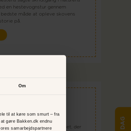
ed en hestevognstur gennem
n bedste måde at opleve skovens
storie på.
Om
lottet
le til at køre som smurt – fra
ed at gøre Bakken.dk endnu
 Dyrehaven fra 1730’erne. Slottet, der
vores samarbejdspartnere