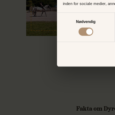
inden for sociale medier, an
Samtykkevalg
Nødvendig
Fakta om Dy