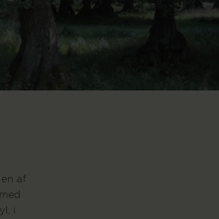
 en af
g med
l, i