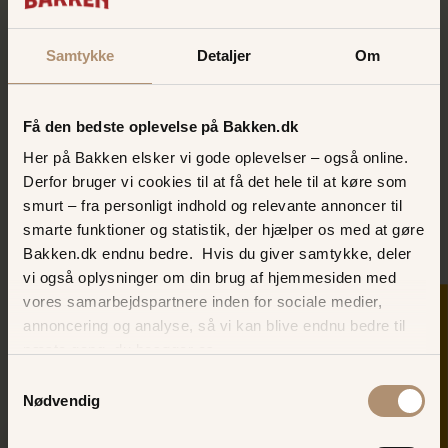
”Vi håber at det kan give en tryghed at vide, at vi kan udvise
Samtykke
Detaljer
Om
ekstra tålmodighed, give tid eller hjælp, hvis man har valgt at
bære Solsikken. Vi ønsker at være både inkluderende og
tilgængelige, så selvfølgelig skal vi være med i
Solsikkeprogrammet”, siger Bakkens adm. direktør, Ole
Få den bedste oplevelse på Bakken.dk
Andersen.
Her på Bakken elsker vi gode oplevelser – også online.
Hos Videnscenter om Handicap er man begejstret:
Derfor bruger vi cookies til at få det hele til at køre som
smurt – fra personligt indhold og relevante annoncer til
”Det at Bakken går med i Solsikkeprogrammet betyder
smarte funktioner og statistik, der hjælper os med at gøre
meget for de familier, hvor en person har et usynligt
Bakken.dk endnu bedre. Hvis du giver samtykke, deler
handicap. Den tryghed, det giver at kunne tage Solsikken på
vi også oplysninger om din brug af hjemmesiden med
og ikke behøve forklare sig, når man bliver stresset eller
måske har en anderledes adfærd end andre gæster
vores samarbejdspartnere inden for sociale medier,
SKER I DAG
forventer, vil helt sikkert betyde, at flere vil vælge denne
annoncering og analyse, så vi kan blive endnu bedre til
type oplevelser til” fortæller centerchef i Videnscenter om
næste gang, du besøger os.
Handicap, Dorte Nørregaard.
Samtykkevalg
Nødvendig
Se mere om Solsikkeordningen her.