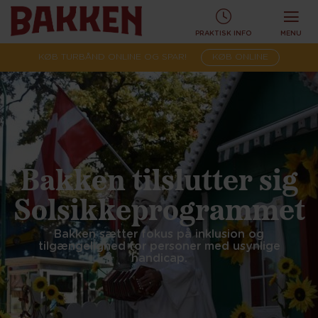
PRAKTISK INFO
MENU
KØB TURBÅND ONLINE OG SPAR!
KØB ONLINE
Bakken tilslutter sig
Solsikkeprogrammet
Bakken sætter fokus på inklusion og
tilgængelighed for personer med usynlige
handicap.