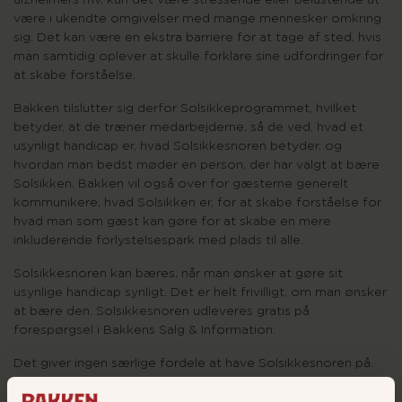
alzheimers mv. kan det være stressende eller belastende at
være i ukendte omgivelser med mange mennesker omkring
sig. Det kan være en ekstra barriere for at tage af sted, hvis
man samtidig oplever at skulle forklare sine udfordringer for
at skabe forståelse.
Bakken tilslutter sig derfor Solsikkeprogrammet, hvilket
betyder, at de træner medarbejderne, så de ved, hvad et
usynligt handicap er, hvad Solsikkesnoren betyder, og
hvordan man bedst møder en person, der har valgt at bære
Solsikken. Bakken vil også over for gæsterne generelt
kommunikere, hvad Solsikken er, for at skabe forståelse for
hvad man som gæst kan gøre for at skabe en mere
inkluderende forlystelsespark med plads til alle.
Solsikkesnoren kan bæres, når man ønsker at gøre sit
usynlige handicap synligt. Det er helt frivilligt, om man ønsker
at bære den. Solsikkesnoren udleveres gratis på
forespørgsel i Bakkens Salg & Information.
Det giver ingen særlige fordele at have Solsikkesnoren på.
Man viser blot andre, at man kan have behov for ekstra tid,
tålmodighed eller hjælp.