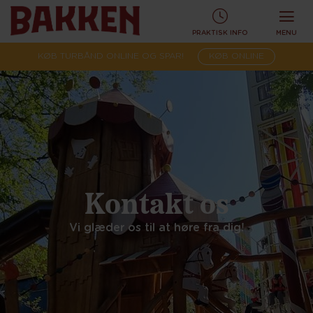
PRAKTISK INFO
MENU
KØB TURBÅND ONLINE OG SPAR!
KØB ONLINE
Kontakt os
Vi glæder os til at høre fra dig!