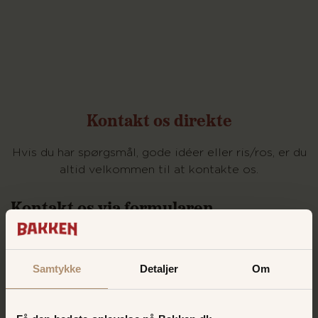
Kontakt os direkte
Hvis du har spørgsmål, gode idéer eller ris/ros, er du
altid velkommen til at kontakte os.
Kontakt os via formularen
Benyt venligt formularen nedenfor, hvis du har
spørgsmål, gode idéer, ris/ros eller andre
Samtykke
Detaljer
Om
henvendelser.
Vi sætter stor pris på alle henvendelser og forsøger