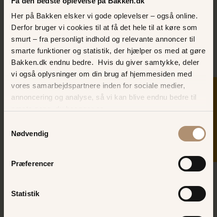
Få den bedste oplevelse på Bakken.dk
at besvare dem hurtigst muligt.
Her på Bakken elsker vi gode oplevelser – også online.
Vælg den kategori, der passer bedst til
Derfor bruger vi cookies til at få det hele til at køre som
din henvendelse
smurt – fra personligt indhold og relevante annoncer til
smarte funktioner og statistik, der hjælper os med at gøre
Har din henvendelse noget med Bakkens
Bakken.dk endnu bedre. Hvis du giver samtykke, deler
forretninger (spil, forlystelser eller restauranter) at
vi også oplysninger om din brug af hjemmesiden med
gøre, skal du vælge denne kategori. Bemærk, at
vores samarbejdspartnere inden for sociale medier,
SKER I DAG
forretningerne på Bakken er privatejede, og din
annoncering og analyse, så vi kan blive endnu bedre til
henvendelse kan derfor blive videresendt til den
næste gang, du besøger os.
relevante forretning.
Samtykkevalg
Nødvendig
Alle andre henvendelser kan sendes via de øvrige
kategorier.
Præferencer
Statistik