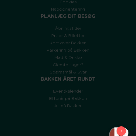
Cookies
Naboorientering
PLANLÆG DIT BESØG
Åbningstider
Priser & Billetter
Kort over Bakken
Parkering på Bakken
Mad & Drikke
Glemte sager?
Spørgsmål & Svar
BAKKEN ÅRET RUNDT
Eventkalender
Efterår på Bakken
Jul på Bakken