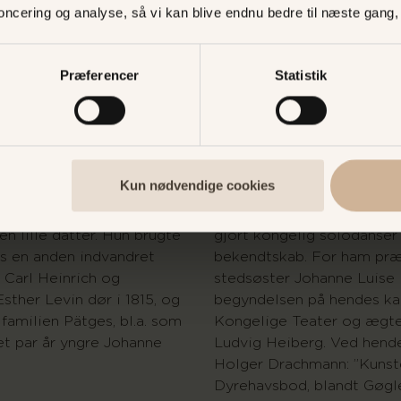
noncering og analyse, så vi kan blive endnu bedre til næste gang
skikkelse var troubadouren
Frederik VI aflagde Dyreh
om til Bakken i tiden
år. Ifølge Københavnerpo
omkring 1805 fik han fast
majestæten den jubileren
Præferencer
Statistik
ulet træ ved vejen mod
”..nogle Øjeblikke dvæle
allerhøjstsamme egne Ne
Mildhed hos Dyrehavens J
te Michel Levin med sin
gamle Mosait Levin”.
e kaldt dronning Esther.
Kun nødvendige cookies
rste bakkesangerinde.
Michel Levin døde i 1835, 
angivelser 93 år gammel. 
n lille datter. Hun brugte
gjort kongelig solodanser
os en anden indvandret
bekendtskab. For ham præ
n Carl Heinrich og
stedsøster Johanne Luise 
sther Levin dør i 1815, og
begyndelsen på hendes ka
familien Pätges, bl.a. som
Kongelige Teater og ægt
et par år yngre Johanne
Ludvig Heiberg. Ved hend
Holger Drachmann: ”Kunst
Dyrehavsbod, blandt Gøgle