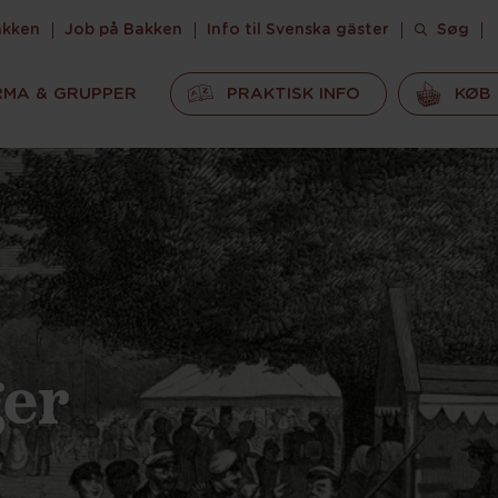
akken
Job på Bakken
Info til Svenska gäster
Søg
RMA & GRUPPER
PRAKTISK INFO
KØB 
ger