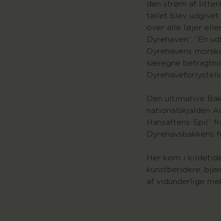
den strøm af littera
tallet blev udgivet
over alle løjer elle
Dyrehaven”, “En udf
Dyrehavens morska
særegne betragtni
Dyrehaveforlystelse
Den ultimative Ba
nationalskjalden A
Hansaftens-Spil” fr
Dyrehavsbakkens fø
Her kom i kildetid
kunstberidere, bjø
af vidunderlige me