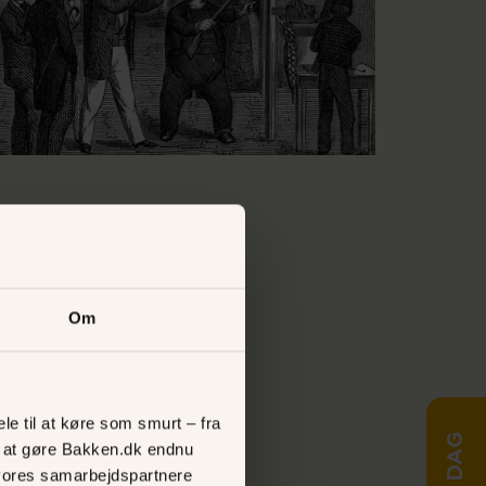
Om
ere
le til at køre som smurt – fra
ed at gøre Bakken.dk endnu
vores samarbejdspartnere