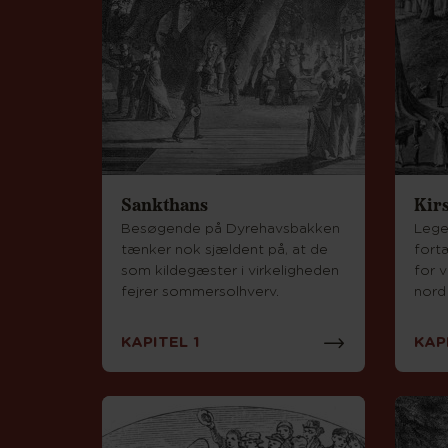
Sankthans
Kirs
Besøgende på Dyrehavsbakken
Lege
tænker nok sjældent på, at de
fortæ
som kildegæster i virkeligheden
for 
fejrer sommersolhverv.
nord
KAPITEL 1
KAP