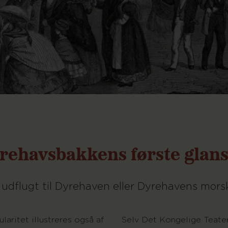
rehavsbakkens første glans
 udflugt til Dyrehaven eller Dyrehavens mors
laritet illustreres også af
Selv Det Kongelige Teater