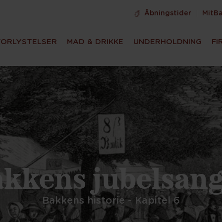
Åbningstider
MitB
FORLYSTELSER
MAD & DRIKKE
UNDERHOLDNING
FI
kkens jubelsan
Bakkens historie - Kapitel 6