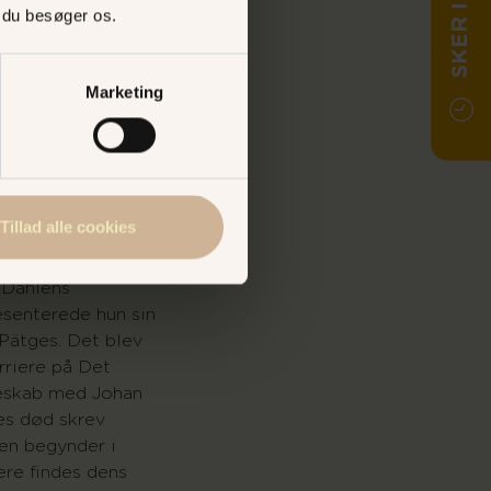
SKER I DAG
, du besøger os.
aven besøg hvert
sten opsøgte
de troubadour
Marketing
de han med den
dladenhed og
ubelsanger, den
Tillad alle cookies
efter egne
Datteren havde
 Dahléns
senterede hun sin
Pätges. Det blev
rriere på Det
eskab med Johan
es død skrev
en begynder i
re findes dens