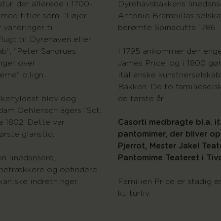
tur, der allerede i 1700-
Dyrehavsbakkens linedanse
 med titler som: ”Løjer
Antonio Brambillas selska
r vandringer til
berømte Spinacutta 1786.
lugt til Dyrehaven eller
b”, ”Peter Sandrues
I 1795 ankommer den enge
nger over
James Price, og i 1800 gø
rne” o.lign.
italienske kunstnerselskab
Bakken. De to familiesels
kkehyldest blev dog
de første år.
dam Oehlenschlägers ”Sct.
a 1802. Dette var
Casorti medbragte bl.a. it
rste glanstid.
pantomimer, der bliver op
Pjerrot, Mester Jakel Tea
en linedansere,
Pantomime Teateret i Tivo
rnetrækkere og opfindere
kaniske indretninger.
Familien Price er stadig e
kulturliv.