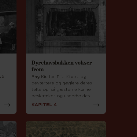
Dyrehavsbakken vokser
frem
756
Bag Kirsten Piils Kilde slog
beværtere og gøglere deres
telte op, så gæsterne kunne
beskænkes og underholdes.
KAPITEL 4