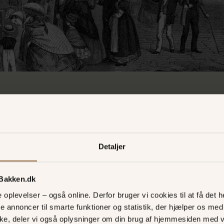
Kunstneriske skikkelser
Detaljer
 Bakken.dk
unsten begynder i Dyrehavsbod, blandt Gøgl
oplevelser – også online. Derfor bruger vi cookies til at få det he
findes dens Moder...”.
te annoncer til smarte funktioner og statistik, der hjælper os m
ke, deler vi også oplysninger om din brug af hjemmesiden med 