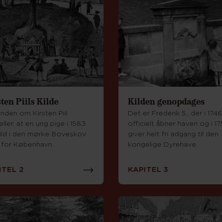
ten Piils Kilde
Kilden genopdages
nden om Kirsten Piil
Det er Frederik 5., der i 1746
ller, at en ung pige i 1583
officielt åbner haven og i 1
vild i den mørke Boveskov
giver helt fri adgang til den
 for København.
kongelige Dyrehave.
ITEL 2
KAPITEL 3