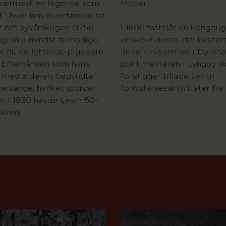
 nærmest en legende som
Moder...”.
”, hvor han diverterede sit
 om syvårskrigen (1756-
I 1806 fastslår en kongelig
 og ikke mindst frimodige
er skovrideren, der best
r fik de lyttende pigebørn
drive virksomhed i Dyreha
t. Efterhånden som hans
politimesteren i Lyngby sk
 med alderen, begyndte
foreligger tilladelser til
ine sange, hvilket gjorde
forlystelsesaktiviteter fra
. I 1830 havde Levin 50-
kken.
ge kapitler