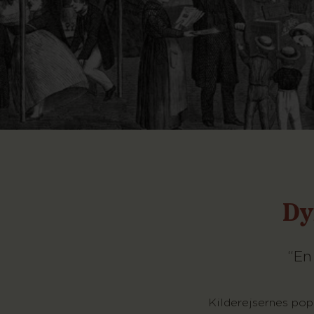
Dy
“En
Kilderejsernes popu