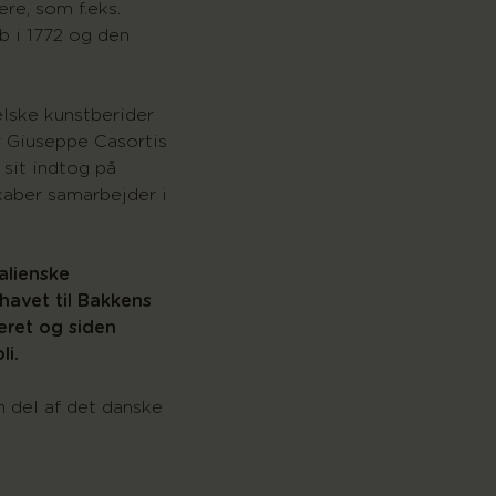
re, som f.eks.
b i 1772 og den
lske kunstberider
r Giuseppe Casortis
 sit indtog på
kaber samarbejder i
alienske
havet til Bakkens
teret og siden
li.
n del af det danske