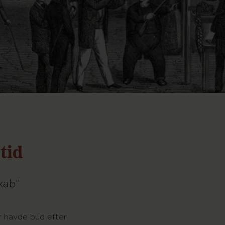
tid
kab”
 havde bud efter