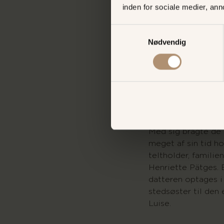
inden for sociale medier, an
En næsten kultisk 
Michel Levin, der k
Samtykkevalg
omkring 1780. Fra 
Nødvendig
plads under et udh
kilden.
Oprindeligt optråd
kone Eshter, af all
Hun var vel den fø
Med sig bragte de e
meget af sin tid h
teltholder, familie
Henriette Pätges. E
datteren optages i 
stedsøster til den 
Luise.