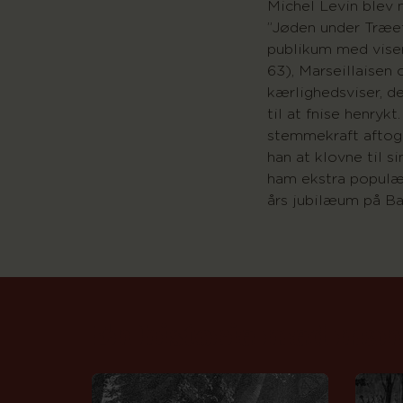
Michel Levin blev
”Jøden under Træet
publikum med viser
63), Marseillaisen
kærlighedsviser, de
til at fnise henryk
stemmekraft aftog
han at klovne til s
ham ekstra populær
års jubilæum på Ba
En historie med man