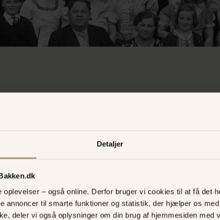
der kræver også ny underh
Detaljer
usrevyen, "Solitudevej" og "Den jazzende hu
 Bakken.dk
oplevelser – også online. Derfor bruger vi cookies til at få det he
den var udvidet til 121
Stadig en stor succes
te annoncer til smarte funktioner og statistik, der hjælper os m
n gruppe herrer fra
ke, deler vi også oplysninger om din brug af hjemmesiden med 
n et nyt tiltag på Bakken,
Ja, listen over højdepunkt