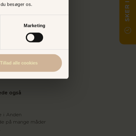
SKER I DAG
, du besøger os.
tter stadig i dag
“Træsko”
Marketing
te også forny sig.
s Hvile” ansættes i
Tillad alle cookies
ase-danserinde La
n bliver en stor
ede også
e i Anden
ede på mange måder
.