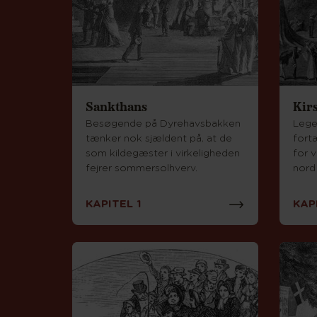
Sankthans
Kirs
Besøgende på Dyrehavsbakken
Lege
tænker nok sjældent på, at de
fortæ
som kildegæster i virkeligheden
for 
fejrer sommersolhverv.
nord
KAPITEL 1
KAP