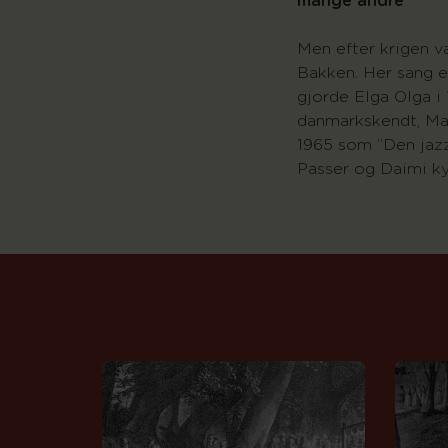
mange andre
Men efter krigen va
Bakken. Her sang e
gjorde Elga Olga i 
danmarkskendt, Mar
1965 som ”Den jaz
Passer og Daimi ky
En historie med man