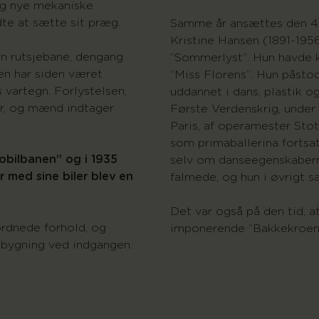
g nye mekaniske
dte at sætte sit præg.
Samme år ansættes den 4
Kristine Hansen (1891-195
in rutsjebane, dengang
”Sommerlyst”. Hun havde 
en har siden været
“Miss Florens”. Hun påstod
 vartegn. Forlystelsen,
uddannet i dans, plastik 
er, og mænd indtager
Første Verdenskrig, under 
Paris, af operamester Stott
som primaballerina fortsa
obilbanen” og i 1935
selv om danseegenskaber
 med sine biler blev en
falmede, og hun i øvrigt s
Det var også på den tid, a
 ordnede forhold, og
imponerende ”Bakkekroen”
n bygning ved indgangen.