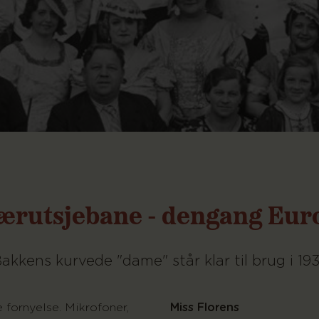
ærutsjebane - dengang Euro
akkens kurvede "dame" står klar til brug i 19
fornyelse. Mikrofoner,
Miss Florens