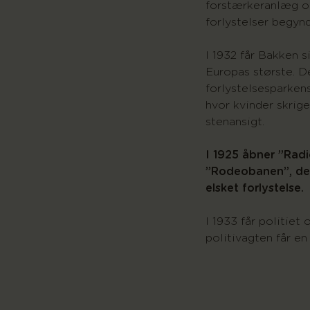
forstærkeranlæg o
forlystelser begyn
I 1932 får Bakken s
Europas største. D
forlystelsesparkens
hvor kvinder skrig
stenansigt.
I 1925 åbner ”Radi
”Rodeobanen”, der
elsket forlystelse.
I 1933 får politiet
politivagten får e