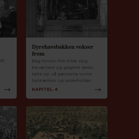
Dyrehavsbakken vokser
frem
756
Bag Kirsten Piils Kilde slog
beværtere og gøglere deres
telte op, så gæsterne kunne
beskænkes og underholdes.
KAPITEL 4