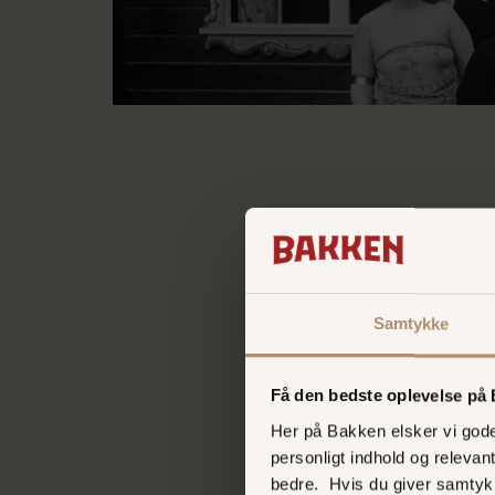
Nye ti
Samtykke
Cirk
Få den bedste oplevelse på
Her på Bakken elsker vi gode 
I 1935, hvor kildeti
personligt indhold og relevan
dage, realiserede e
bedre. Hvis du giver samtyk
forlystelsesbranche