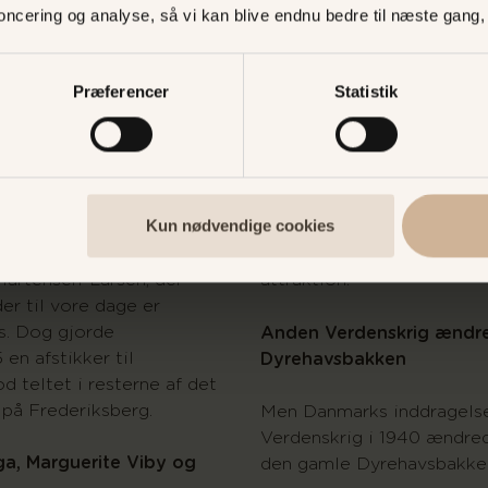
noncering og analyse, så vi kan blive endnu bedre til næste gang
en”. Det var den
alenlang, og revyen fortsæ
Helmuth,
med succes under Torben 
n Oscar Holst,
Pedersens ledelse.
Præferencer
Statistik
n Herman Gellin og
tersson. At drive revy i et
Nyt liv i Bakkens Hvile
spilleren Poul Guldagers
De gamle forlystelser måt
For at holde liv i ”Bakken
Kun nødvendige cookies
mme placering som i 1935
1938 den erotiske stripte
Begonia fra Martinique. Hu
Martensen-Larsen, der
attraktion.
er til vore dage er
s. Dog gjorde
Anden Verdenskrig ændr
 en afstikker til
Dyrehavsbakken
d teltet i resterne af det
på Frederiksberg.
Men Danmarks inddragels
Verdenskrig i 1940 ændr
ga, Marguerite Viby og
den gamle Dyrehavsbakke