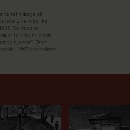
r teltet tilbage på
lskede Liva Weel, her
1953 ”Solitudevej”
guerite Viby kvidrede i
zende husmor”, Dirch
ssede i 1967 i gadedøren.
ge kapitler