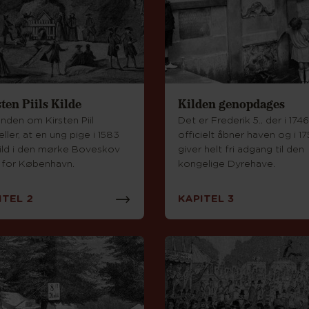
ten Piils Kilde
Kilden genopdages
nden om Kirsten Piil
Det er Frederik 5., der i 1746
ller, at en ung pige i 1583
officielt åbner haven og i 1
vild i den mørke Boveskov
giver helt fri adgang til den
 for København.
kongelige Dyrehave.
ITEL 2
KAPITEL 3