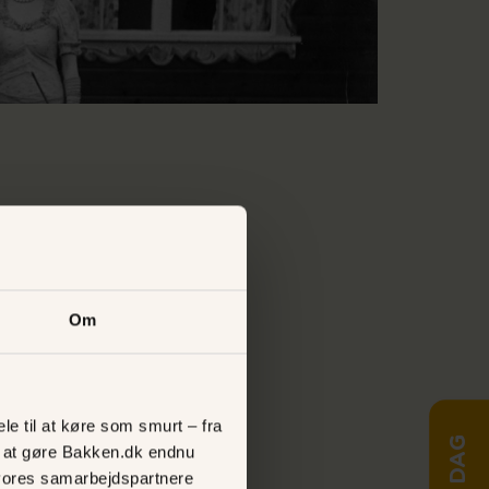
oldning
Om
smor"
le til at køre som smurt – fra
ed at gøre Bakken.dk endnu
vores samarbejdspartnere
er i Cirkusrevyen er