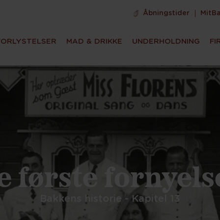
Åbningstider
MitB
FORLYSTELSER
MAD & DRIKKE
UNDERHOLDNING
FI
e første fornyels
Bakkens historie - Kapitel 13