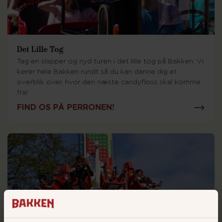
Det Lille Tog
Tag en slapper og nyd turen i det lille tog på Bakken. Vi
kører hele Bakken rundt så du kan danne dig et
overblik over, hvor den næste candyfloss skal komme
fra!
FIND OS PÅ PERRONEN!