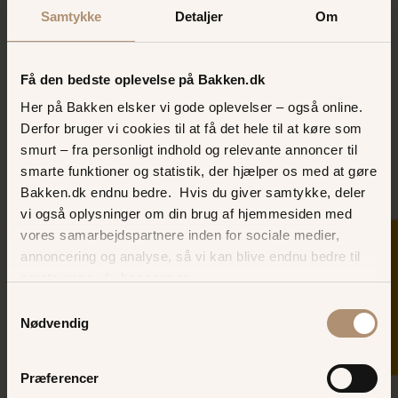
Samtykke
Detaljer
Om
Hiphop
Sus i maven og vind i håret for de mindste i familien
Få den bedste oplevelse på Bakken.dk
Her på Bakken elsker vi gode oplevelser – også online.
SE FORLYSTELSE
Derfor bruger vi cookies til at få det hele til at køre som
smurt – fra personligt indhold og relevante annoncer til
smarte funktioner og statistik, der hjælper os med at gøre
Bakken.dk endnu bedre. Hvis du giver samtykke, deler
vi også oplysninger om din brug af hjemmesiden med
vores samarbejdspartnere inden for sociale medier,
SKER I DAG
annoncering og analyse, så vi kan blive endnu bedre til
næste gang, du besøger os.
Samtykkevalg
Nødvendig
Jeepen
Præferencer
Vidste du at Bakken har sin egen Savanne med