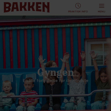
KØB TURBÅND ONLINE OG SPAR!
KØB ONLINE
PRAKTISK INFO
MENU
Gyngen
En lille forlystelse for de mindste