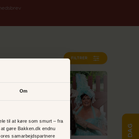
yhedsbrev
FILTRER
Om
le til at køre som smurt – fra
ed at gøre Bakken.dk endnu
Udvalgte dage
vores samarbejdspartnere