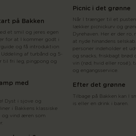
Picnic i det grønne
Når I trænger til et puste
tart på Bakken
lækker picnickurv og grøn
d et smil og jeres egen
Dyrehaven. Her er der ro, 
er for at I kommer godt i
at nyde hinandens selskab.
rguide og få introduktion
personer indeholder et ud
 Uddeling af turbånd og 5-
og snacks, friskbagt brød 
til fri leg, pingpong og
vin (rød, hvid eller rosé),
og engangsservice.
-kamp med
Efter det grønne
Tilbage på Bakken kan I sn
re! Dyst i sjove og
is eller en drink i baren.
iner i Bakkens klassiske
– og vind æren som
r.