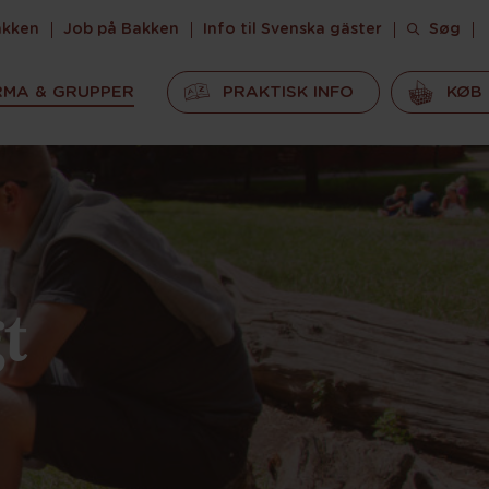
akken
Job på Bakken
Info til Svenska gäster
Søg
RMA & GRUPPER
PRAKTISK INFO
KØB 
t