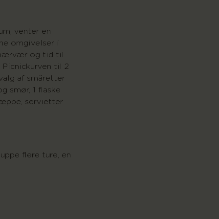
rum, venter en
ne omgivelser i
nærvær og tid til
 Picnickurven til 2
valg af småretter
og smør, 1 flaske
 tæppe, servietter
uppe flere ture, en