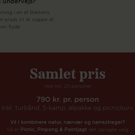
g undervejs?
kning i en af Bakkens
 plads til at slappe af,
en flyde.
Samlet pris
Ved min. 20 personer
790 kr. pr. person
Inkl. turbånd, 5-kamp, ølpakke og picnickurv
Vil I kombinere natur, nærvær og narrestreger?
Så er
Picnic, Pinpong & Pointjagt
det oplagte valg