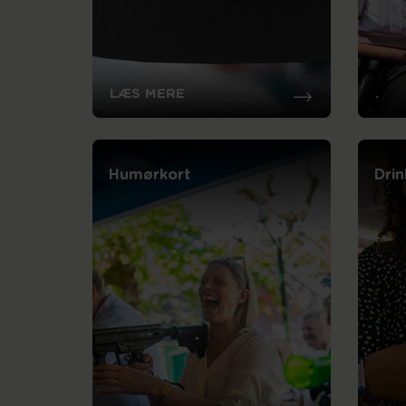
LÆS MERE
.
Humørkort
Dri