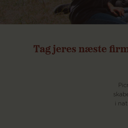
Tag jeres næste fir
Pic
skabe
i na