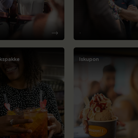
.
nkspakke
Iskupon