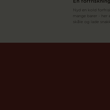
En forfrisknin
Nyd en kold forfris
mange barer - her er
skåle og lade snakk