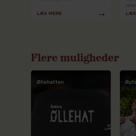
torsd
LÆS MERE
LÆS
Flere muligheder
Øllehatten
Rut