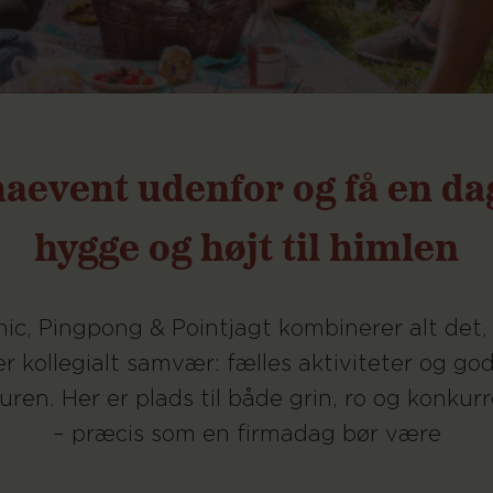
maevent udenfor og få en d
hygge og højt til himlen
nic, Pingpong & Pointjagt kombinerer alt det,
r kollegialt samvær: fælles aktiviteter og g
turen. Her er plads til både grin, ro og konkur
– præcis som en firmadag bør være