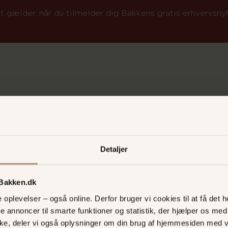
t gælder, når du tilmelder dig Bakkens gratis erhvervsn
Detaljer
 Bakken.dk
oplevelser – også online. Derfor bruger vi cookies til at få det he
te annoncer til smarte funktioner og statistik, der hjælper os m
fri dato
Udvalgte dage
ke, deler vi også oplysninger om din brug af hjemmesiden med 