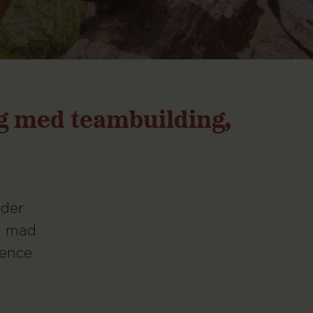
ag med teambuilding,
 der
od mad
rence