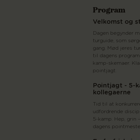
Program
Velkomst og s
Dagen begynder me
turguide, som sørg
gang. Mød jeres tu
til dagens program
kamp-skemaer. Klar 
pointjagt.
Pointjagt - 5
kollegaerne
Tid til at konkurre
udfordrende discipl
5-kamp. Hep, grin 
dagens pointmeste