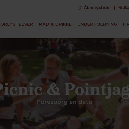
Åbningstider
MitB
FORLYSTELSER
MAD & DRIKKE
UNDERHOLDNING
FI
Picnic & Pointjag
Forespørg en dato