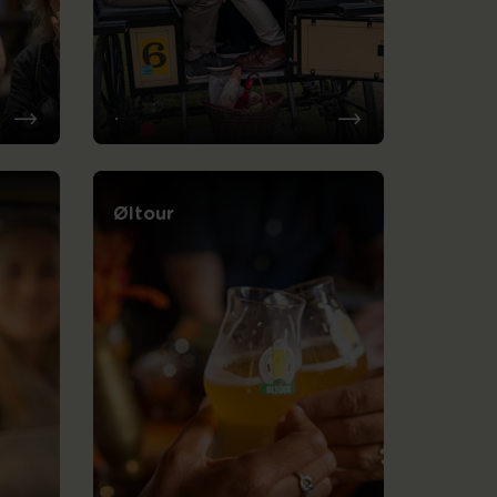
.
Øltour