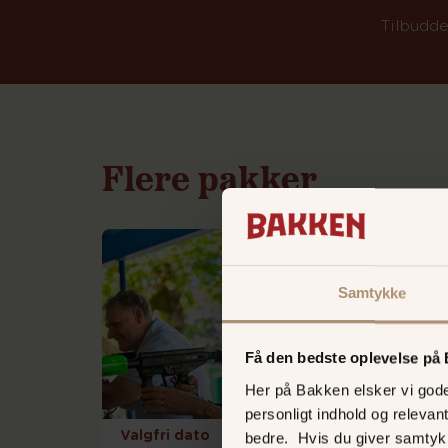
Tilbudde
Flere
pakker
Samtykke
Få den bedste oplevelse på
Her på Bakken elsker vi gode 
personligt indhold og relevan
Valgfri dato
Valg
bedre. Hvis du giver samtyk