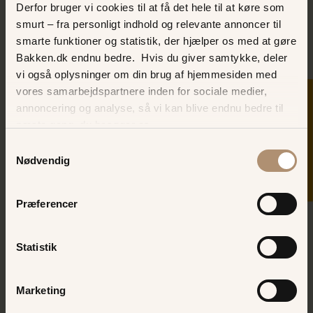
Derfor bruger vi cookies til at få det hele til at køre som
Online spil og konkurrencer
smurt – fra personligt indhold og relevante annoncer til
smarte funktioner og statistik, der hjælper os med at gøre
Udbyder
Bakken.dk endnu bedre. Hvis du giver samtykke, deler
Konkurrencen udbydes af
vi også oplysninger om din brug af hjemmesiden med
vores samarbejdspartnere inden for sociale medier,
SKER I DAG
A/S Dyrehavsbakken
annoncering og analyse, så vi kan blive endnu bedre til
Dyrehavsbakken 51.1
næste gang, du besøger os.
2930 Klampenborg
Samtykkevalg
Tlf.: +45 39633544
Nødvendig
CVR: 33247613
Deltagelse
Præferencer
Konkurrencen afvikles online på Bakkens
platforme og sociale medier
Statistik
Følg anvisningerne i konkurrencen
Aldersgrænse for deltagelse er min. 15 år
Konkurrencen er ikke købsbetinget
Marketing
Konkurrenceperioden er beskrevet i