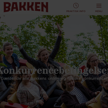
KØB TURBÅND ONLINE OG SPAR!
KØB ONLINE
PRAKTISK INFO
MENU
Konkurrencebetingelse
Gældende alle Bakkens online og fysiske konkurrencer