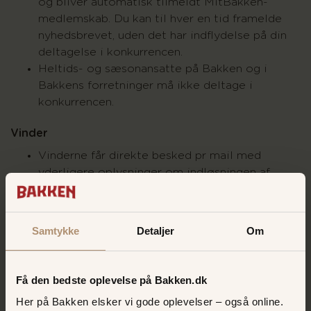
og bliver automatisk tilmeldt MitBakken-
medlemskab. Du kan til hver en tid framelde
nyhedsbrevet, uden det har indflydelse på din
deltagelse i konkurrencen.
Heltids- og sæsonansatte på Bakken og i
Bakkens forretninger må ikke deltage i
konkurrencen.
Vinder
Vinderne får direkte besked pr mail med
yderligere oplysninger om indløsningen af
præmien
Persondata
Samtykke
Detaljer
Om
Ved deltagelse giver du samtykke til, at
Bakken må håndtere dine
persondataoplysninger. Du kan læse alt om
Få den bedste oplevelse på Bakken.dk
Bakkens persondatapolitik
her.
Her på Bakken elsker vi gode oplevelser – også online.