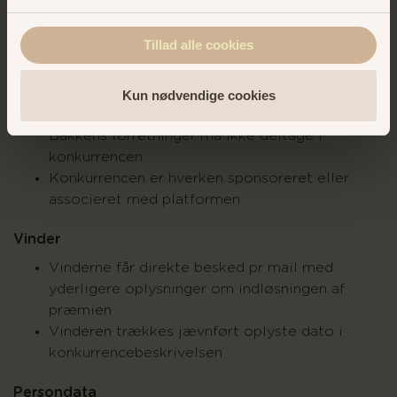
selve opslaget
Husk at indtaste de korrekte oplysninger
Tillad alle cookies
Bakken står ikke til ansvar for eventuelle
ukorrekte oplysninger og data såsom e-mail
adresse
Kun nødvendige cookies
Heltids- og sæsonansatte på Bakken og i
Bakkens forretninger må ikke deltage i
konkurrencen
Konkurrencen er hverken sponsoreret eller
associeret med platformen
Vinder
Vinderne får direkte besked pr mail med
yderligere oplysninger om indløsningen af
præmien
Vinderen trækkes jævnført oplyste dato i
konkurrencebeskrivelsen
Persondata